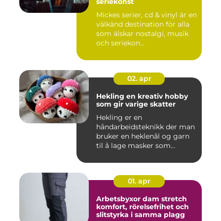
seriekonst
Mickes serier, cd & vinyl är en
välkänd destination för alla
som älskar nostalgi, musik
och seriekon...
02. apr
Hekling en kreativ hobby
som gir varige skatter
Hekling er en
håndarbeidsteknikk der man
bruker en heklenål og garn
til å lage masker som
bygger seg...
01. apr
Arbetsbyxor dam stretch
komfort, rörelsefrihet och
slitstyrka i samma plagg