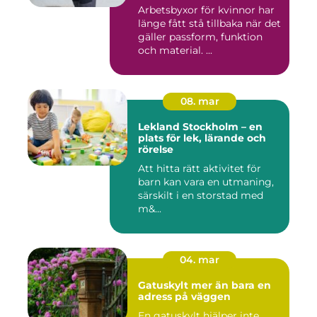
Arbetsbyxor för kvinnor har
länge fått stå tillbaka när det
gäller passform, funktion
och material. ...
08. mar
Lekland Stockholm – en
plats för lek, lärande och
rörelse
Att hitta rätt aktivitet för
barn kan vara en utmaning,
särskilt i en storstad med
m&...
04. mar
Gatuskylt mer än bara en
adress på väggen
En gatuskylt hjälper inte