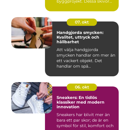
byggprojekt. Dessa skivor...
07. okt
Handgjorda smycken:
Kvalitet, uttryck och
hållbarhet
Att välja handgjorda
smycken handlar om mer än
ett vackert objekt. Det
handlar om spå...
06. okt
Sneakers: En tidlös
klassiker med modern
innovation
Sneakers har blivit mer än
bara ett par skor; de är en
symbol för stil, komfort och