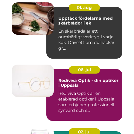
01. aug
Upptäck fördelarna med
skärbrädor i ek
En skärbräda är ett
oumbärligt verktyg i varje
kök. Oavsett om du hackar
gr...
06. jul
Rediviva Optik - din optiker
i Uppsala
Rediviva Optik är en
etablerad optiker i Uppsala
som erbjuder professionell
synvård och e...
02. jul