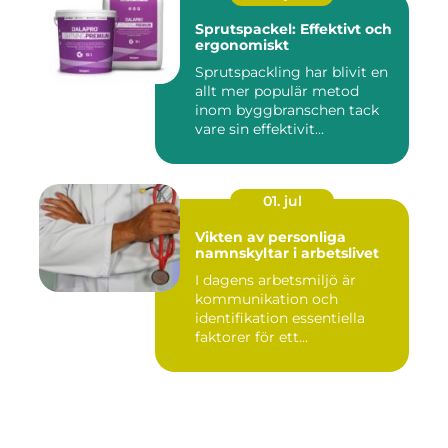
Sprutspackel: Effektivt och
ergonomiskt
Sprutspackling har blivit en
allt mer populär metod
inom byggbranschen tack
vare sin effektivit...
01. jul
Vikten av personliga
namnskyltar i arbetslivet
I dagens arbetsmiljö är
kommunikation och
identifikation essentiella
faktorer för ett...