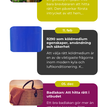
bara brevbäraren att hitta
rätt. Den påverkar första
intrycket av ett hem,...
11. feb
R290 som köldmedium
egenskaper, användning
och säkerhet
Att välja rätt köldmedium är
en av de viktigaste frågorna
inom modern kyla och
luftkonditionering. K...
05. dec
Badlakan: Att hitta rätt i
utbudet
Ett bra badlakan gör mer än