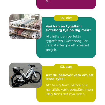
p...
02. okt
Vad kan en tygaffär i
Göteborg hjälpa dig med?
Att hitta den perfekta
tygaffären i Göteborg kan
vara starten på ett kreativt
projek...
02. aug
Allt du behöver veta om att
leasa cykel
Att ta sig fram på två hjul
har alltid varit populärt, men
idag finns det nya och s...