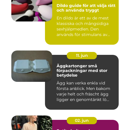
Dildo guide för att välja rätt
och använda tryggt
En dildo är ett av de mest
klassiska och mångsidiga
sexhjälpmedlen. Den
används för stimulans av
vag...
11. jun
Äggkartonger små
förpackningar med stor
betydelse
Ägg kan verka enkla vid
första anblick. Men bakom
varje helt och fräscht ägg
ligger en genomtänkt lö...
02. jun