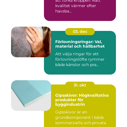
att torka kroppen. Rätt
kvalitet värmer efter
havsba...
03. dec
Förlovningsringar: Val,
material och hållbarhet
Att välja ringar för ett
förlovningslöfte rymmer
både känslor och pra...
31. okt
Gipsskivor: Högkvalitativa
produkter för
byggindustrin
Gipsskivor är en
grundkomponent i både
kommersiella och privata