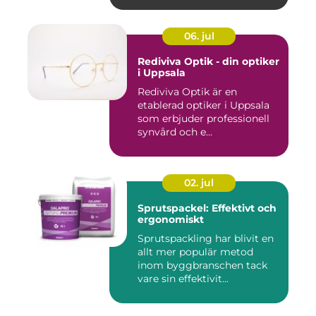
06. jul
Rediviva Optik - din optiker
i Uppsala
Rediviva Optik är en
etablerad optiker i Uppsala
som erbjuder professionell
synvård och e...
02. jul
Sprutspackel: Effektivt och
ergonomiskt
Sprutspackling har blivit en
allt mer populär metod
inom byggbranschen tack
vare sin effektivit...