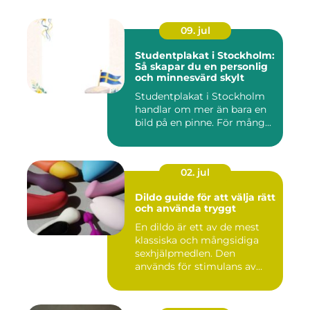
09. jul
Studentplakat i Stockholm:
Så skapar du en personlig
och minnesvärd skylt
Studentplakat i Stockholm
handlar om mer än bara en
bild på en pinne. För mång...
02. jul
Dildo guide för att välja rätt
och använda tryggt
En dildo är ett av de mest
klassiska och mångsidiga
sexhjälpmedlen. Den
används för stimulans av
vag...