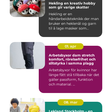
Hekling en kreativ hobby
som gir varige skatter
Hekling er en
håndarbeidsteknikk der man
bruker en heklenål og garn
til å lage masker som
bygger seg...
01. apr
Arbetsbyxor dam stretch
komfort, rörelsefrihet och
slitstyrka i samma plagg
Arbetsbyxor för kvinnor har
länge fått stå tillbaka när det
gäller passform, funktion
och material. ...
08. mar
Lekland Stockholm – en