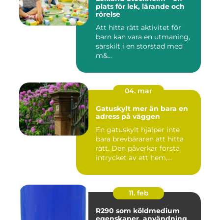
plats för lek, lärande och
rörelse
Att hitta rätt aktivitet för
barn kan vara en utmaning,
särskilt i en storstad med
m&...
04. mar
Gatuskylt mer än bara en
adress på väggen
En gatuskylt hjälper inte
bara brevbäraren att hitta
rätt. Den påverkar första
intrycket av ett hem,...
11. feb
R290 som köldmedium
egenskaper, användning