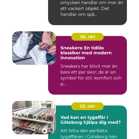
smycken handlar om mer än
ett vackert objekt. Det
handlar om spå...
06. okt
Sneakers: En tidlös
klassiker med modern
innovation
Sneakers har blivit mer än
bara ett par skor; de är en
symbol för stil, komfort och
p...
02. okt
Vad kan en tygaffär i
Göteborg hjälpa dig med?
Att hitta den perfekta
tygaffären i Göteborg kan