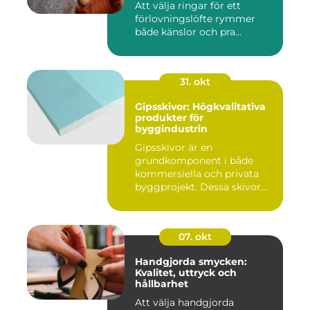
Att välja ringar för ett
förlovningslöfte rymmer
både känslor och pra...
31. okt
Gipsskivor: Högkvalitativa
produkter för
byggindustrin
Gipsskivor är en
grundkomponent i både
kommersiella och privata
byggprojekt. Dessa skivor...
07. okt
Handgjorda smycken:
Kvalitet, uttryck och
hållbarhet
Att välja handgjorda