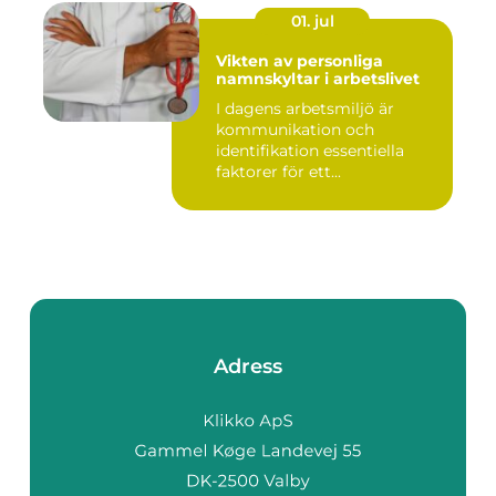
01. jul
Vikten av personliga
namnskyltar i arbetslivet
I dagens arbetsmiljö är
kommunikation och
identifikation essentiella
faktorer för ett...
Adress