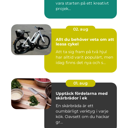
vara starten på ett kreativt
projek...
02. aug
Allt du behöver veta om att
leasa cykel
Att ta sig fram på två hjul
har alltid varit populärt, men
idag finns det nya och s...
01. aug
Upptäck fördelarna med
skärbrädor i ek
En skärbräda är ett
oumbärligt verktyg i varje
kök. Oavsett om du hackar
gr...