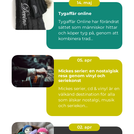
14. maj
Tygaffär online
Tygaffär Online har förändrat
sättet som människor hittar
och köper tyg på, genom att
kombinera trad...
05. apr
Mickes serier: en nostalgisk
resa genom vinyl och
seriekonst
Mickes serier, cd & vinyl är en
välkänd destination för alla
som älskar nostalgi, musik
och seriekon...
02. apr