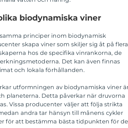
olika biodynamiska viner
ensamma principer inom biodynamisk
center skapa viner som skiljer sig åt på fler
skaperna hos de specifika vinrankorna, de
verkningsmetoderna. Det kan även finnas
imat och lokala förhållanden.
erkar utformningen av biodynamiska viner ä
ch planeterna. Detta påverkar när druvorna
s. Vissa producenter väljer att följa strikta
edan andra tar hänsyn till månens cykler
er för att bestämma bästa tidpunkten för d