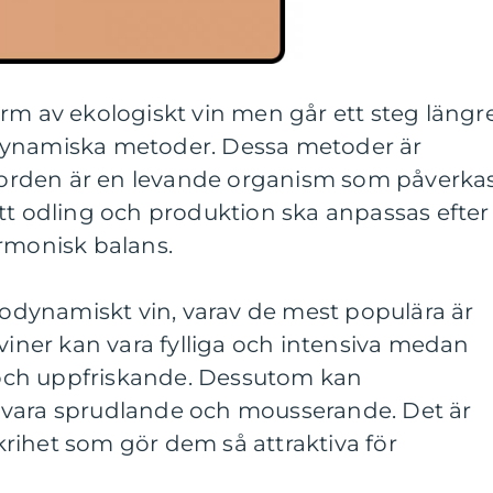
rm av ekologiskt vin men går ett steg längr
dynamiska metoder. Dessa metoder är
t jorden är en levande organism som påverka
tt odling och produktion ska anpassas efter
armonisk balans.
biodynamiskt vin, varav de mest populära är
 viner kan vara fylliga och intensiva medan
a och uppfriskande. Dessutom kan
 vara sprudlande och mousserande. Det är
rihet som gör dem så attraktiva för