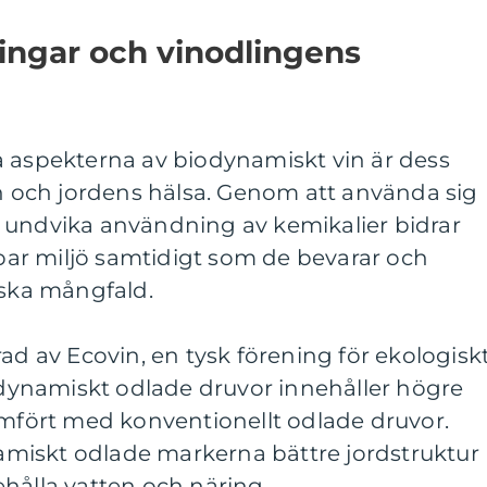
ingar och vinodlingens
a aspekterna av biodynamiskt vin är dess
ön och jordens hälsa. Genom att använda sig
 undvika användning av kemikalier bidrar
llbar miljö samtidigt som de bevarar och
iska mångfald.
ad av Ecovin, en tysk förening för ekologisk
iodynamiskt odlade druvor innehåller högre
ämfört med konventionellt odlade druvor.
miskt odlade markerna bättre jordstruktur
hålla vatten och näring.