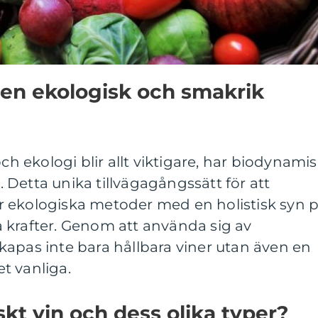
 en ekologisk och smakrik
och ekologi blir allt viktigare, har biodynamis
t. Detta unika tillvägagångssätt för att
 ekologiska metoder med en holistisk syn 
 krafter. Genom att använda sig av
apas inte bara hållbara viner utan även en
t vanliga.
kt vin och dess olika typer?