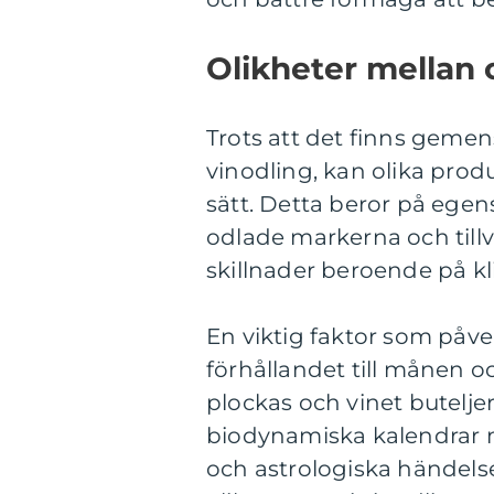
Olikheter mellan 
Trots att det finns gem
vinodling, kan olika produ
sätt. Detta beror på egen
odlade markerna och till
skillnader beroende på kl
En viktig faktor som påv
förhållandet till månen o
plockas och vinet buteljera
biodynamiska kalendrar m
och astrologiska händels