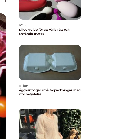
nel
02. jul
Dildo guide för att välja rätt och
använda tryggt
11. jun
Äggkartonger små förpackningar med
stor betydelse