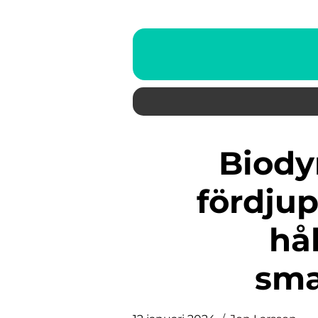
Biodynamiskt vin en
fördjup
hå
sma