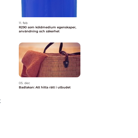
11. feb
R290 som köldmedium egenskaper,
användning och säkerhet
05. dec
Badlakan: Att hitta rätt i utbudet
t