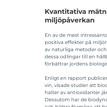
Kvantitativa mätn
miljöpåverkan
En av de mest intressant
positiva effekter på milj
av naturliga metoder och
dessa odlingar till en hå
förbättrar jordens biolog
Enligt en rapport publicer
vin, visade studier att b
halter av antioxidanter j
Dessutom har de biodyna
och bättre förmåga att be