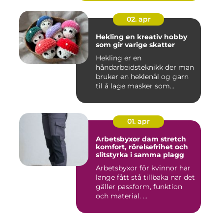
02. apr
Hekling en kreativ hobby
som gir varige skatter
Hekling er en
håndarbeidsteknikk der man
bruker en heklenål og garn
til å lage masker som
bygger seg...
01. apr
Arbetsbyxor dam stretch
komfort, rörelsefrihet och
slitstyrka i samma plagg
Arbetsbyxor för kvinnor har
länge fått stå tillbaka när det
gäller passform, funktion
och material. ...