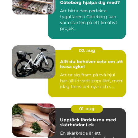
Göteborg hjälpa dig med?
Att hitta den perfekta
tygaffären i Göteborg kan
vara starten på ett kreativt
projek...
02. aug
Allt du behöver veta om att
leasa cykel
Att ta sig fram på två hjul
har alltid varit populärt, men
idag finns det nya och s...
01. aug
Upptäck fördelarna med
skärbrädor i ek
En skärbräda är ett