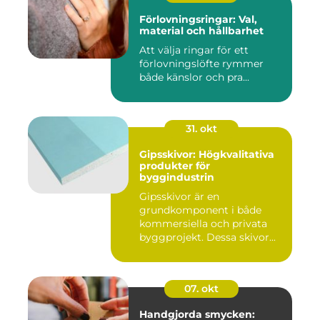
Förlovningsringar: Val,
material och hållbarhet
Att välja ringar för ett
förlovningslöfte rymmer
både känslor och pra...
31. okt
Gipsskivor: Högkvalitativa
produkter för
byggindustrin
Gipsskivor är en
grundkomponent i både
kommersiella och privata
byggprojekt. Dessa skivor...
07. okt
Handgjorda smycken: