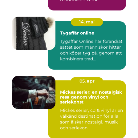
14. maj
Tygaffär online
Tygaffär Online har förändrat
sättet som människor hittar
och köper tyg på, genom att
kombinera trad...
05. apr
Mickes serier: en nostalgisk
resa genom vinyl och
seriekonst
Mickes serier, cd & vinyl är en
välkänd destination för alla
som älskar nostalgi, musik
och seriekon...