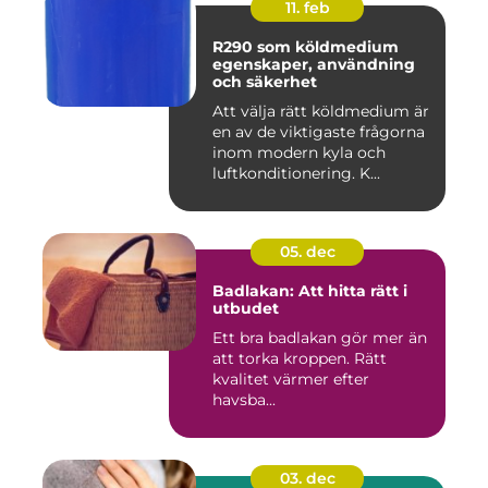
11. feb
R290 som köldmedium
egenskaper, användning
och säkerhet
Att välja rätt köldmedium är
en av de viktigaste frågorna
inom modern kyla och
luftkonditionering. K...
05. dec
Badlakan: Att hitta rätt i
utbudet
Ett bra badlakan gör mer än
att torka kroppen. Rätt
kvalitet värmer efter
havsba...
03. dec