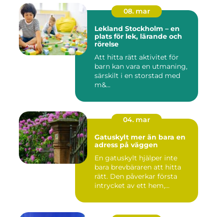
08. mar
Lekland Stockholm – en
plats för lek, lärande och
rörelse
Att hitta rätt aktivitet för
barn kan vara en utmaning,
särskilt i en storstad med
m&...
04. mar
Gatuskylt mer än bara en
adress på väggen
En gatuskylt hjälper inte
bara brevbäraren att hitta
rätt. Den påverkar första
intrycket av ett hem,...