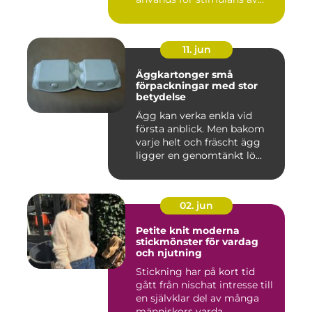
vag...
11. jun
Äggkartonger små
förpackningar med stor
betydelse
Ägg kan verka enkla vid
första anblick. Men bakom
varje helt och fräscht ägg
ligger en genomtänkt lö...
02. jun
Petite knit moderna
stickmönster för vardag
och njutning
Stickning har på kort tid
gått från nischat intresse till
en självklar del av många
människors varda...