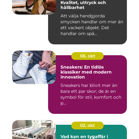
Kvalitet, uttryck och
hållbarhet
Att välja handgjorda
smycken handlar om mer än
ett vackert objekt. Det
handlar om spå...
06. okt
Sneakers: En tidlös
klassiker med modern
innovation
Sneakers har blivit mer än
bara ett par skor; de är en
symbol för stil, komfort och
p...
02. okt
Vad kan en tygaffär i