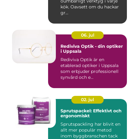
oumbärligt verktyg i varje
kök. Oavsett om du hackar
gr...
06. jul
Rediviva Optik - din optiker
i Uppsala
Rediviva Optik är en
etablerad optiker i Uppsala
som erbjuder professionell
synvård och e...
02. jul
Sprutspackel: Effektivt och
ergonomiskt
Sprutspackling har blivit en
allt mer populär metod
inom byggbranschen tack