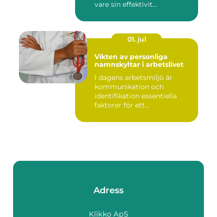
vare sin effektivit...
01. jul
Vikten av personliga
namnskyltar i arbetslivet
I dagens arbetsmiljö är
kommunikation och
identifikation essentiella
faktorer för ett...
Adress