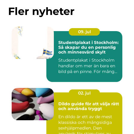
Fler nyheter
09. jul
Studentplakat i Stockholm:
Så skapar du en personlig
och minnesvärd skylt
Studentplakat i Stockholm
handlar om mer än bara en
bild på en pinne. För mång...
02. jul
Dildo guide för att välja rätt
och använda tryggt
En dildo är ett av de mest
klassiska och mångsidiga
sexhjälpmedlen. Den
används för stimulans av