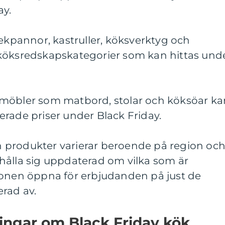
ay.
tekpannor, kastruller, köksverktyg och
köksredskapskategorier som kan hittas und
smöbler som matbord, stolar och köksöar ka
tterade priser under Black Friday.
 produkter varierar beroende på region oc
tt hålla sig uppdaterad om vilka som är
gonen öppna för erbjudanden på just de
rad av.
ingar om Black Friday kök