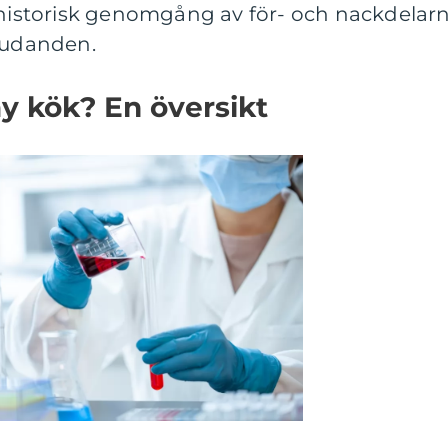
n historisk genomgång av för- och nackdelar
bjudanden.
ay kök? En översikt