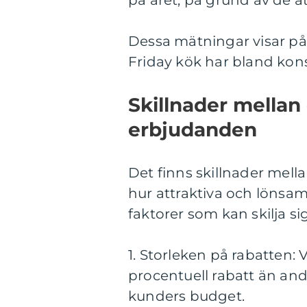
på året, på grund av de at
Dessa mätningar visar på
Friday kök har bland ko
Skillnader mellan 
erbjudanden
Det finns skillnader mel
hur attraktiva och lönsam
faktorer som kan skilja sig
1. Storleken på rabatten:
procentuell rabatt än and
kunders budget.