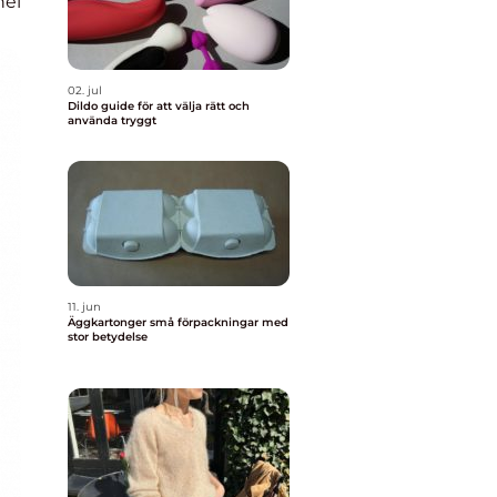
nel
02. jul
Dildo guide för att välja rätt och
använda tryggt
11. jun
Äggkartonger små förpackningar med
stor betydelse