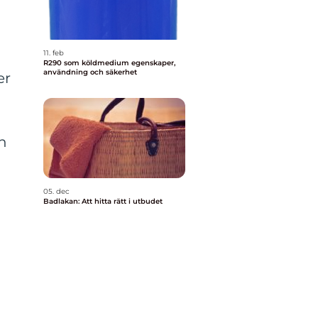
11. feb
R290 som köldmedium egenskaper,
användning och säkerhet
er
n
05. dec
Badlakan: Att hitta rätt i utbudet
h