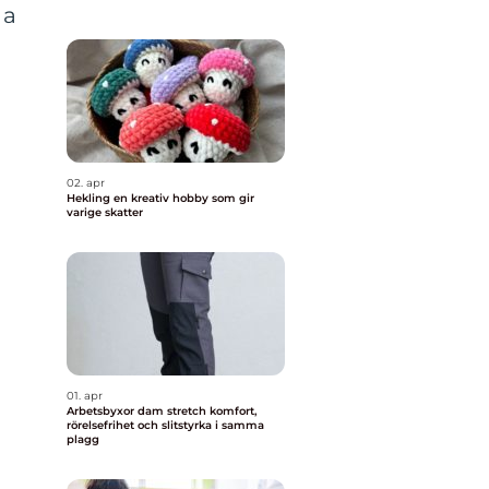
na
02. apr
Hekling en kreativ hobby som gir
varige skatter
01. apr
Arbetsbyxor dam stretch komfort,
rörelsefrihet och slitstyrka i samma
plagg