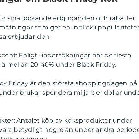
för sina lockande erbjudanden och rabatter.
 mätningar som ger en inblick i popularitete
sa erbjudanden:
ocent: Enligt undersökningar har de flesta
 på mellan 20-40% under Black Friday.
ck Friday är den största shoppingdagen på
t kunder brukar spendera miljarder dollar und
ukter: Antalet köp av köksprodukter under
g vara betydligt högre än under andra period