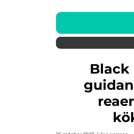
Black Friday kök – en
guidan
reae
kö