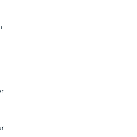
n
er
er