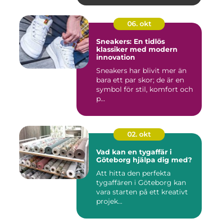
06. okt
Sneakers: En tidlös
klassiker med modern
innovation
Sneakers har blivit mer än
bara ett par skor; de är en
symbol för stil, komfort och
p...
02. okt
Vad kan en tygaffär i
Göteborg hjälpa dig med?
Att hitta den perfekta
tygaffären i Göteborg kan
vara starten på ett kreativt
projek...