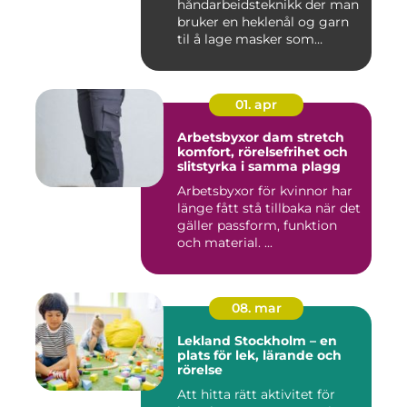
håndarbeidsteknikk der man
bruker en heklenål og garn
til å lage masker som
bygger seg...
01. apr
Arbetsbyxor dam stretch
komfort, rörelsefrihet och
slitstyrka i samma plagg
Arbetsbyxor för kvinnor har
länge fått stå tillbaka när det
gäller passform, funktion
och material. ...
08. mar
Lekland Stockholm – en
plats för lek, lärande och
rörelse
Att hitta rätt aktivitet för