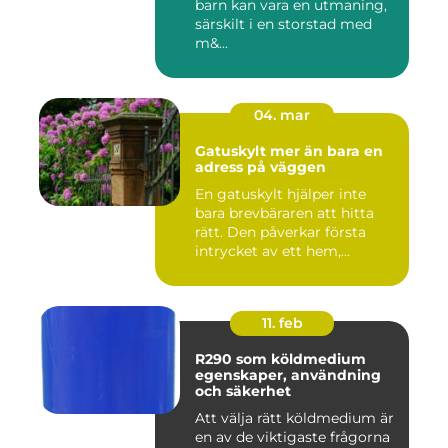
barn kan vara en utmaning,
särskilt i en storstad med
m&...
04. mar
Gatuskylt mer än bara en
adress på väggen
En gatuskylt hjälper inte
bara brevbäraren att hitta
rätt. Den påverkar första
intrycket av ett hem,...
11. feb
R290 som köldmedium
egenskaper, användning
och säkerhet
Att välja rätt köldmedium är
en av de viktigaste frågorna