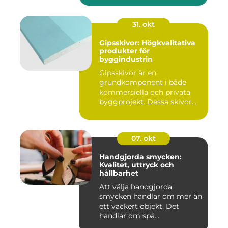
31. okt
Gipsskivor: Högkvalitativa
produkter för
byggindustrin
Gipsskivor är en
grundkomponent i både
kommersiella och privata
byggprojekt. Dessa skivor...
07. okt
Handgjorda smycken:
Kvalitet, uttryck och
hållbarhet
Att välja handgjorda
smycken handlar om mer än
ett vackert objekt. Det
handlar om spå...