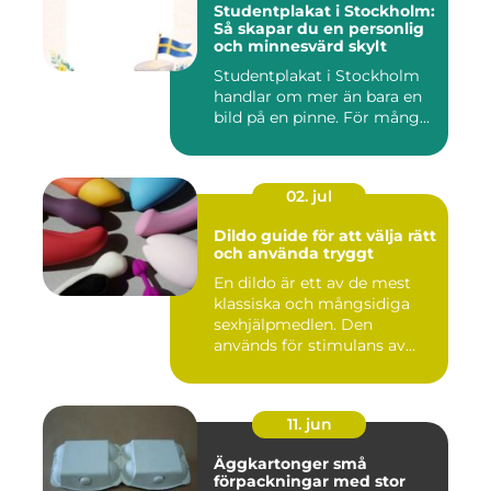
Studentplakat i Stockholm:
Så skapar du en personlig
och minnesvärd skylt
Studentplakat i Stockholm
handlar om mer än bara en
bild på en pinne. För mång...
02. jul
Dildo guide för att välja rätt
och använda tryggt
En dildo är ett av de mest
klassiska och mångsidiga
sexhjälpmedlen. Den
används för stimulans av
vag...
11. jun
Äggkartonger små
förpackningar med stor