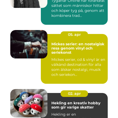
Tygaffär Online har förändrat
sättet som människor hittar
och köper tyg på, genom att
kombinera trad...
05. apr
Mickes serier: en nostalgisk
resa genom vinyl och
seriekonst
Mickes serier, cd & vinyl är en
välkänd destination för alla
som älskar nostalgi, musik
och seriekon...
02. apr
Hekling en kreativ hobby
som gir varige skatter
Hekling er en