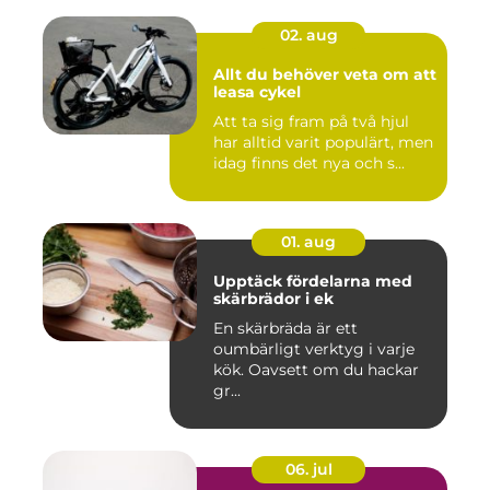
02. aug
Allt du behöver veta om att
leasa cykel
Att ta sig fram på två hjul
har alltid varit populärt, men
idag finns det nya och s...
01. aug
Upptäck fördelarna med
skärbrädor i ek
En skärbräda är ett
oumbärligt verktyg i varje
kök. Oavsett om du hackar
gr...
06. jul