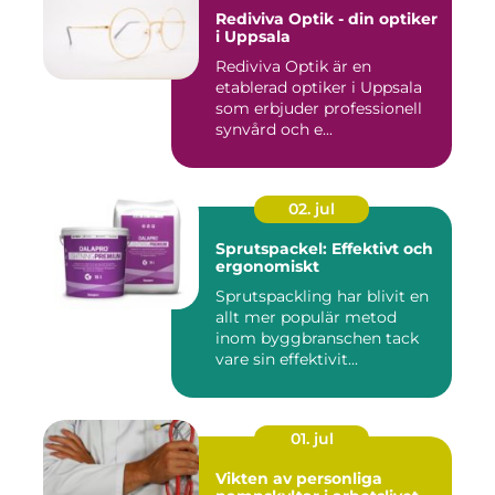
Rediviva Optik - din optiker
i Uppsala
Rediviva Optik är en
etablerad optiker i Uppsala
som erbjuder professionell
synvård och e...
02. jul
Sprutspackel: Effektivt och
ergonomiskt
Sprutspackling har blivit en
allt mer populär metod
inom byggbranschen tack
vare sin effektivit...
01. jul
Vikten av personliga