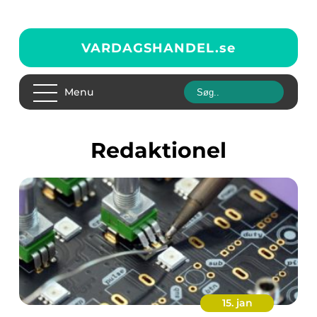
VARDAGSHANDEL.
se
Menu
redaktionel
15. jan