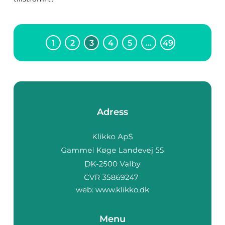
1
2
3
4
5
…
49
Adress
web:
www.klikko.dk
Menu