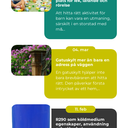
plats för lek, lärande och
rörelse
Att hitta rätt aktivitet för
barn kan vara en utmaning,
särskilt i en storstad med
m&...
04. mar
Gatuskylt mer än bara en
adress på väggen
En gatuskylt hjälper inte
bara brevbäraren att hitta
rätt. Den påverkar första
intrycket av ett hem,...
11. feb
R290 som köldmedium
egenskaper, användning