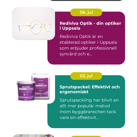
06. jul
Rediviva Optik - din optiker
i Uppsala
Rediviva Optik är en
etablerad optiker i Uppsala
som erbjuder professionell
synvård och e...
02. jul
Sprutspackel: Effektivt och
ergonomiskt
Sprutspackling har blivit en
allt mer populär metod
inom byggbranschen tack
vare sin effektivit...