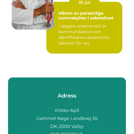
01. jul
Vikten av personliga
namnskyltar i arbetslivet
I dagens arbetsmiljö är
kommunikation och
identifikation essentiella
faktorer för ett...
Adress