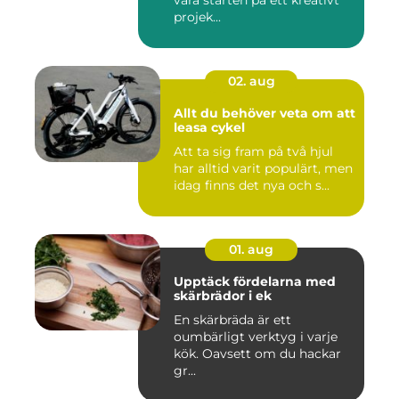
projek...
02. aug
Allt du behöver veta om att
leasa cykel
Att ta sig fram på två hjul
har alltid varit populärt, men
idag finns det nya och s...
01. aug
Upptäck fördelarna med
skärbrädor i ek
En skärbräda är ett
oumbärligt verktyg i varje
kök. Oavsett om du hackar
gr...