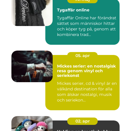
Tygaffär online
Tygaffär Online har förändrat
sättet som människor hittar
och köper tyg på, genom att
kombinera trad...
05. apr
Mickes serier: en nostalgisk
resa genom vinyl och
seriekonst
Mickes serier, cd & vinyl är en
välkänd destination för alla
som älskar nostalgi, musik
och seriekon...
02. apr