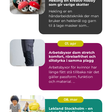
Hekling en kreativ hobby
som gir varige skatter
Hekling er en
håndarbeidsteknikk der man
bruker en heklenål og garn
til å lage masker som
bygger seg...
01. apr
Arbetsbyxor dam stretch
komfort, rörelsefrihet och
slitstyrka i samma plagg
Arbetsbyxor för kvinnor har
länge fått stå tillbaka när det
gäller passform, funktion
och material. ...
08. mar
Lekland Stockholm – en