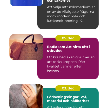
och säkerhet
Att välja rätt köldmedium är
en av de viktigaste frågorna
inom modern kyla och
luftkonditionering. K...
05. dec
Badlakan: Att hitta rätt i
utbudet
Ett bra badlakan gör mer än
att torka kroppen. Rätt
kvalitet värmer efter
havsba...
03. dec
Förlovningsringar: Val,
material och hållbarhet
Att välja ringar för ett