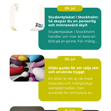
09. jul
Studentplakat i Stockholm:
Så skapar du en personlig
och minnesvärd skylt
Studentplakat i Stockholm
handlar om mer än bara en
bild på en pinne. För mång...
02. jul
Dildo guide för att välja rätt
och använda tryggt
En dildo är ett av de mest
klassiska och mångsidiga
sexhjälpmedlen. Den
används för stimulans av
vag...
11. jun