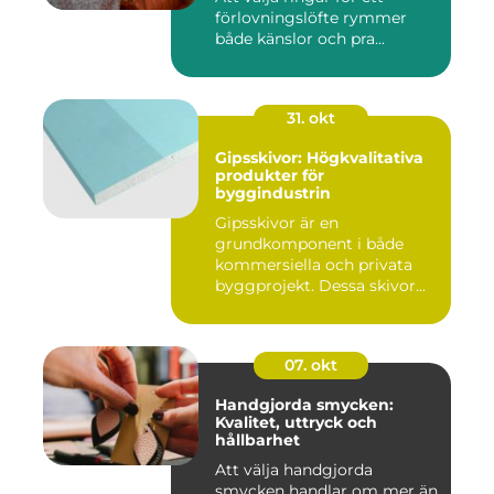
förlovningslöfte rymmer
både känslor och pra...
31. okt
Gipsskivor: Högkvalitativa
produkter för
byggindustrin
Gipsskivor är en
grundkomponent i både
kommersiella och privata
byggprojekt. Dessa skivor...
07. okt
Handgjorda smycken:
Kvalitet, uttryck och
hållbarhet
Att välja handgjorda
smycken handlar om mer än