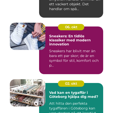
ett vackert objekt. Det
handlar om spå...
06. okt
Sneakers: En tidlös
klassiker med modern
innovation
Sneakers har blivit mer än
bara ett par skor; de är en
symbol för stil, komfort och
p...
02. okt
Vad kan en tygaffär i
Göteborg hjälpa dig med?
Att hitta den perfekta
tygaffären i Göteborg kan
vara starten på ett kreativt