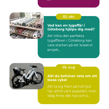
02. okt
Vad kan en tygaffär i
Göteborg hjälpa dig med?
Att hitta den perfekta
tygaffären i Göteborg kan
vara starten på ett kreativt
projek...
02. aug
Allt du behöver veta om att
leasa cykel
Att ta sig fram på två hjul
har alltid varit populärt, men
idag finns det nya och s...