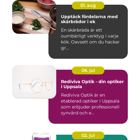
01. aug
Upptäck fördelarna med
skärbrädor i ek
En skärbräda är ett
oumbärligt verktyg i varje
kök. Oavsett om du hackar
gr...
06. jul
Rediviva Optik - din optiker
i Uppsala
Rediviva Optik är en
etablerad optiker i Uppsala
som erbjuder professionell
synvård och e...
02. jul