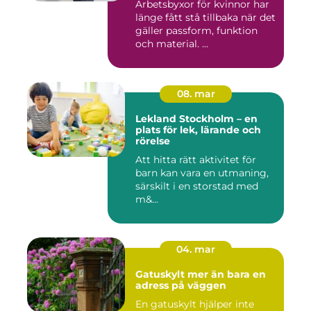
Arbetsbyxor för kvinnor har
länge fått stå tillbaka när det
gäller passform, funktion
och material. ...
08. mar
Lekland Stockholm – en
plats för lek, lärande och
rörelse
Att hitta rätt aktivitet för
barn kan vara en utmaning,
särskilt i en storstad med
m&...
04. mar
Gatuskylt mer än bara en
adress på väggen
En gatuskylt hjälper inte