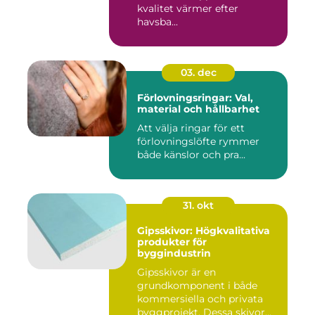
kvalitet värmer efter
havsba...
03. dec
Förlovningsringar: Val,
material och hållbarhet
Att välja ringar för ett
förlovningslöfte rymmer
både känslor och pra...
31. okt
Gipsskivor: Högkvalitativa
produkter för
byggindustrin
Gipsskivor är en
grundkomponent i både
kommersiella och privata
byggprojekt. Dessa skivor...