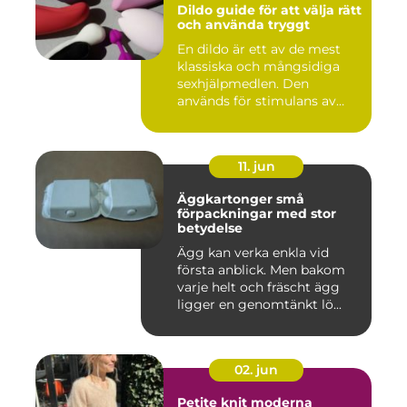
Dildo guide för att välja rätt
och använda tryggt
En dildo är ett av de mest
klassiska och mångsidiga
sexhjälpmedlen. Den
används för stimulans av
vag...
11. jun
Äggkartonger små
förpackningar med stor
betydelse
Ägg kan verka enkla vid
första anblick. Men bakom
varje helt och fräscht ägg
ligger en genomtänkt lö...
02. jun
Petite knit moderna