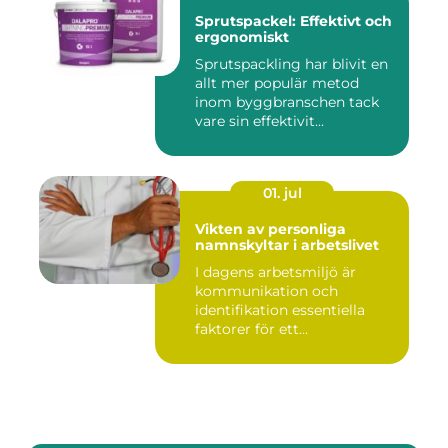
Sprutspackel: Effektivt och
ergonomiskt
Sprutspackling har blivit en
allt mer populär metod
inom byggbranschen tack
vare sin effektivit...
01. jul
Vikten av personliga
namnskyltar i arbetslivet
I dagens arbetsmiljö är
kommunikation och
identifikation essentiella
faktorer för ett...