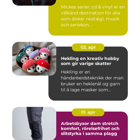
Mickes serier, cd & vinyl är en
välkänd destination för alla
som älskar nostalgi, musik
och seriekon...
02. apr
Hekling en kreativ hobby
som gir varige skatter
Hekling er en
håndarbeidsteknikk der man
bruker en heklenål og garn
til å lage masker som
bygger seg...
01. apr
Arbetsbyxor dam stretch
komfort, rörelsefrihet och
slitstyrka i samma plagg