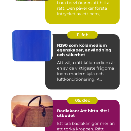
bara brevbäraren att hitta
rätt. Den påverkar första
intrycket av ett hem,...
11. feb
R290 som köldmedium
egenskaper, användning
och säkerhet
Att välja rätt köldmedium är
en av de viktigaste frågorna
inom modern kyla och
luftkonditionering. K...
05. dec
Badlakan: Att hitta rätt i
utbudet
Ett bra badlakan gör mer än
att torka kroppen. Rätt