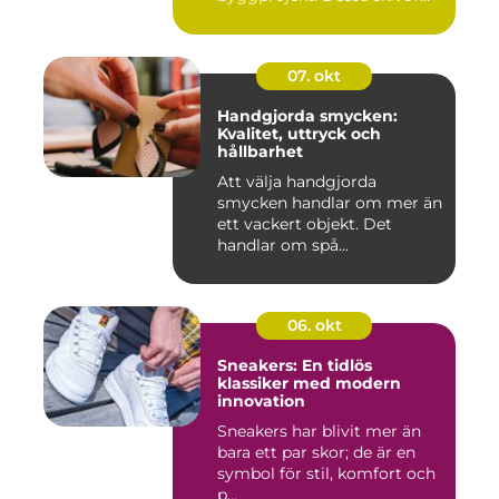
07. okt
Handgjorda smycken:
Kvalitet, uttryck och
hållbarhet
Att välja handgjorda
smycken handlar om mer än
ett vackert objekt. Det
handlar om spå...
06. okt
Sneakers: En tidlös
klassiker med modern
innovation
Sneakers har blivit mer än
bara ett par skor; de är en
symbol för stil, komfort och
p...