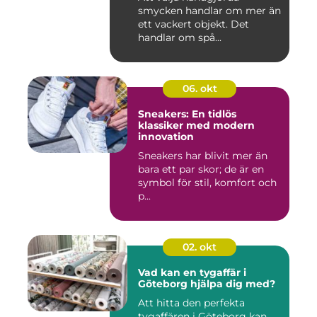
smycken handlar om mer än
ett vackert objekt. Det
handlar om spå...
06. okt
Sneakers: En tidlös
klassiker med modern
innovation
Sneakers har blivit mer än
bara ett par skor; de är en
symbol för stil, komfort och
p...
02. okt
Vad kan en tygaffär i
Göteborg hjälpa dig med?
Att hitta den perfekta
tygaffären i Göteborg kan