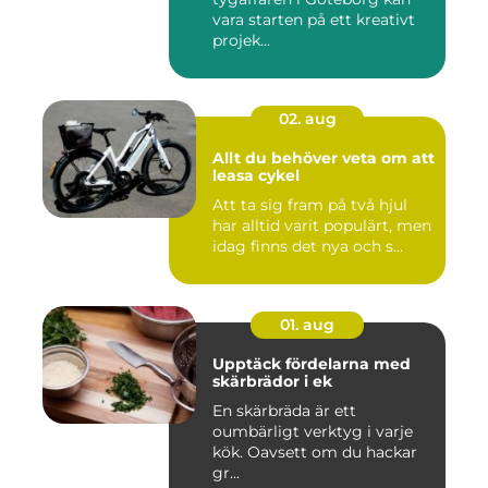
vara starten på ett kreativt
projek...
02. aug
Allt du behöver veta om att
leasa cykel
Att ta sig fram på två hjul
har alltid varit populärt, men
idag finns det nya och s...
01. aug
Upptäck fördelarna med
skärbrädor i ek
En skärbräda är ett
oumbärligt verktyg i varje
kök. Oavsett om du hackar
gr...