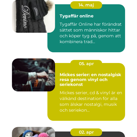
14. maj
Tygaffär online
Tygaffär Online har förändrat
sättet som människor hittar
och köper tyg på, genom att
kombinera trad...
05. apr
Mickes serier: en nostalgisk
resa genom vinyl och
seriekonst
Mickes serier, cd & vinyl är en
välkänd destination för alla
som älskar nostalgi, musik
och seriekon...
02. apr