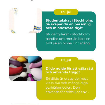
09. jul
Studentplakat i Stockholm:
Så skapar du en personlig
och minnesvärd skylt
Studentplakat i Stockholm
handlar om mer än bara en
bild på en pinne. För mång...
02. jul
Dildo guide för att välja rätt
och använda tryggt
En dildo är ett av de mest
klassiska och mångsidiga
sexhjälpmedlen. Den
används för stimulans av
vag...