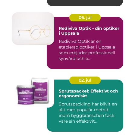
06. jul
Rediviva Optik - din optiker
i Uppsala
Rediviva Optik är en
etablerad optiker i Uppsala
som erbjuder professionell
synvård och e...
02. jul
Sprutspackel: Effektivt och
ergonomiskt
Sprutspackling har blivit en
allt mer populär metod
inom byggbranschen tack
vare sin effektivit...