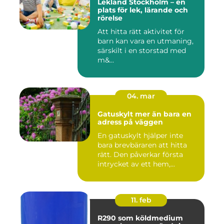
Lekland Stockholm – en
plats för lek, lärande och
rörelse
Att hitta rätt aktivitet för
barn kan vara en utmaning,
särskilt i en storstad med
m&...
04. mar
Gatuskylt mer än bara en
adress på väggen
En gatuskylt hjälper inte
bara brevbäraren att hitta
rätt. Den påverkar första
intrycket av ett hem,...
11. feb
R290 som köldmedium