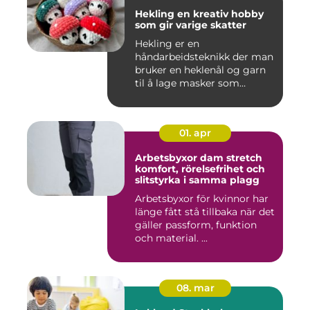
Hekling en kreativ hobby
som gir varige skatter
Hekling er en
håndarbeidsteknikk der man
bruker en heklenål og garn
til å lage masker som
bygger seg...
01. apr
Arbetsbyxor dam stretch
komfort, rörelsefrihet och
slitstyrka i samma plagg
Arbetsbyxor för kvinnor har
länge fått stå tillbaka när det
gäller passform, funktion
och material. ...
08. mar