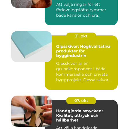
Att välja ringar för ett
förlovningslöfte rymmer
både känslor och pra...
31. okt
Gipsskivor: Högkvalitativa
produkter för
byggindustrin
Gipsskivor är en
grundkomponent i både
kommersiella och privata
byggprojekt. Dessa skivor...
07. okt
Handgjorda smycken:
Kvalitet, uttryck och
hållbarhet
Att välja handgjorda