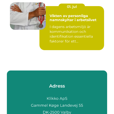
01. jul
Vikten av personliga
namnskyltar i arbetslivet
I dagens arbetsmiljö är
kommunikation och
identifikation essentiella
faktorer för ett...
Adress