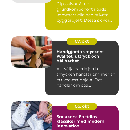
Gipsskivor är en
grundkomponent i både
kommersiella och privata
byggprojekt. Dessa skivor...
07. okt
Handgjorda smycken:
Kvalitet, uttryck och
hållbarhet
Att välja handgjorda
smycken handlar om mer än
ett vackert objekt. Det
handlar om spå...
06. okt
Sneakers: En tidlös
klassiker med modern
innovation