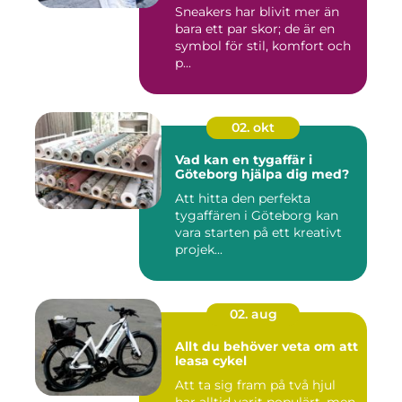
Sneakers har blivit mer än
bara ett par skor; de är en
symbol för stil, komfort och
p...
02. okt
Vad kan en tygaffär i
Göteborg hjälpa dig med?
Att hitta den perfekta
tygaffären i Göteborg kan
vara starten på ett kreativt
projek...
02. aug
Allt du behöver veta om att
leasa cykel
Att ta sig fram på två hjul
har alltid varit populärt, men