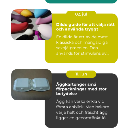
02. jul
Dildo guide för att välja rätt
och använda tryggt
En dildo är ett av de mest
klassiska och mångsidiga
sexhjälpmedlen. Den
används för stimulans av
vag...
11. jun
Äggkartonger små
förpackningar med stor
betydelse
Ägg kan verka enkla vid
första anblick. Men bakom
varje helt och fräscht ägg
ligger en genomtänkt lö...