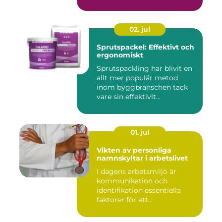
02. jul
Sprutspackel: Effektivt och
ergonomiskt
Sprutspackling har blivit en
allt mer populär metod
inom byggbranschen tack
vare sin effektivit...
01. jul
Vikten av personliga
namnskyltar i arbetslivet
I dagens arbetsmiljö är
kommunikation och
identifikation essentiella
faktorer för ett...