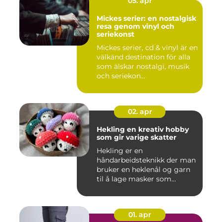
05. apr
Mickes serier: en nostalgisk
resa genom vinyl och
seriekonst
Mickes serier, cd & vinyl är en
välkänd destination för alla
som älskar nostalgi, musik
och seriekon...
02. apr
Hekling en kreativ hobby
som gir varige skatter
Hekling er en
håndarbeidsteknikk der man
bruker en heklenål og garn
til å lage masker som
bygger seg...
01. apr