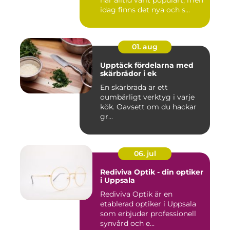
idag finns det nya och s...
01. aug
Upptäck fördelarna med
skärbrädor i ek
En skärbräda är ett
oumbärligt verktyg i varje
kök. Oavsett om du hackar
gr...
06. jul
Rediviva Optik - din optiker
i Uppsala
Rediviva Optik är en
etablerad optiker i Uppsala
som erbjuder professionell
synvård och e...