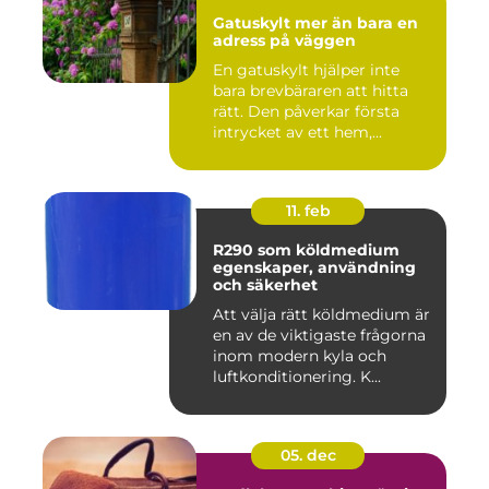
Gatuskylt mer än bara en
adress på väggen
En gatuskylt hjälper inte
bara brevbäraren att hitta
rätt. Den påverkar första
intrycket av ett hem,...
11. feb
R290 som köldmedium
egenskaper, användning
och säkerhet
Att välja rätt köldmedium är
en av de viktigaste frågorna
inom modern kyla och
luftkonditionering. K...
05. dec