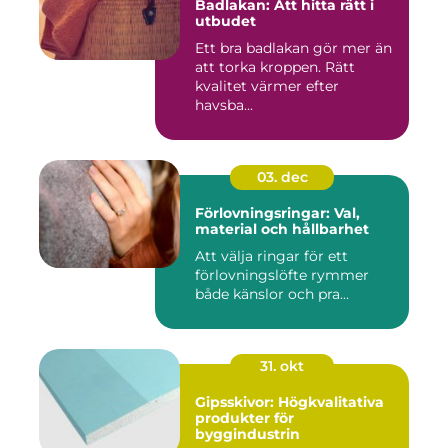
Badlakan: Att hitta rätt i
utbudet
Ett bra badlakan gör mer än
att torka kroppen. Rätt
kvalitet värmer efter
havsba...
03. dec
Förlovningsringar: Val,
material och hållbarhet
Att välja ringar för ett
förlovningslöfte rymmer
både känslor och pra...
31. okt
Gipsskivor: Högkvalitativa
produkter för
byggindustrin