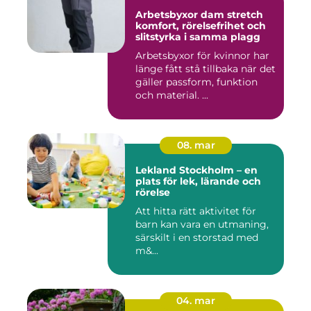
Arbetsbyxor dam stretch
komfort, rörelsefrihet och
slitstyrka i samma plagg
Arbetsbyxor för kvinnor har
länge fått stå tillbaka när det
gäller passform, funktion
och material. ...
08. mar
Lekland Stockholm – en
plats för lek, lärande och
rörelse
Att hitta rätt aktivitet för
barn kan vara en utmaning,
särskilt i en storstad med
m&...
04. mar