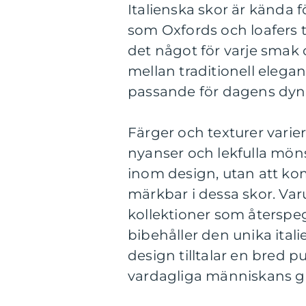
Italienska skor är kända 
som Oxfords och loafers t
det något för varje smak o
mellan traditionell elega
passande för dagens dy
Färger och texturer variera
nyanser och lekfulla möns
inom design, utan att komp
märkbar i dessa skor. Va
kollektioner som återspe
bibehåller den unika itali
design tilltalar en bred p
vardagliga människans g