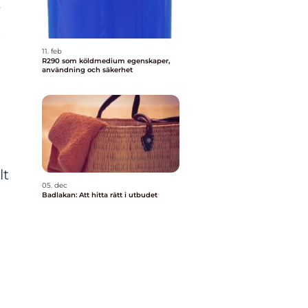
r
s
11. feb
R290 som köldmedium egenskaper,
användning och säkerhet
lt
05. dec
Badlakan: Att hitta rätt i utbudet