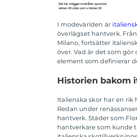
I modevärlden är
italiens
överlägset hantverk. Från 
Milano, fortsätter italien
över. Vad är det som gör d
element som definierar d
Historien bakom i
Italienska skor har en rik 
Redan under renässansen 
hantverk. Städer som Flor
hantverkare som kunde til
italienska skotillverknin