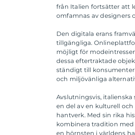
från Italien fortsätter at
omfamnas av designers o
Den digitala erans framvä
tillgängliga. Onlineplattf
möjligt för modeintressera
dessa eftertraktade objek
ständigt till konsumenter
och miljövänliga alternativ
Avslutningsvis, italiensk
en del av en kulturell och 
hantverk. Med sin rika his
kombinera tradition med in
en hörnsten i världens h