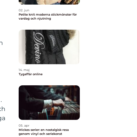
02. jun
Petite knit moderna stickmönster för
vardag och njutning
en
14. maj
Tygaffär online
.
ch
ga
05. apr
Mickes serier: en nostalgisk resa
genom vinyl och seriekonst