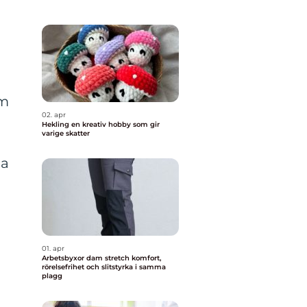
om
02. apr
Hekling en kreativ hobby som gir
varige skatter
la
01. apr
Arbetsbyxor dam stretch komfort,
rörelsefrihet och slitstyrka i samma
plagg