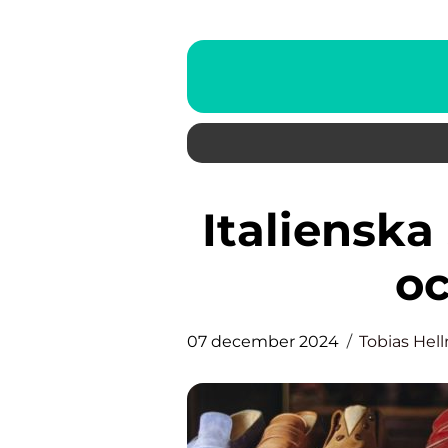
Italienska skor: en ikon av stil
oc
07 december 2024
Tobias Hel