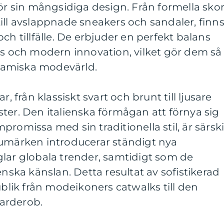
för sin mångsidiga design. Från formella sko
ill avslappnade sneakers och sandaler, finn
ch tillfälle. De erbjuder en perfekt balans
ns och modern innovation, vilket gör dem så
namiska modevärld.
r, från klassiskt svart och brunt till ljusare
ter. Den italienska förmågan att förnya sig
romissa med sin traditionella stil, är särski
rumärken introducerar ständigt nya
glar globala trender, samtidigt som de
enska känslan. Detta resultat av sofistikerad
ublik från modeikoners catwalks till den
arderob.