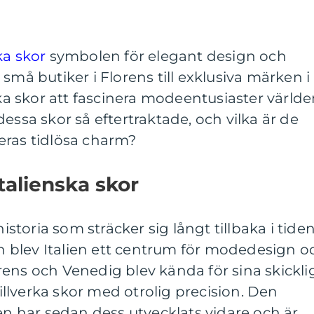
ka skor
symbolen för elegant design och
små butiker i Florens till exklusiva märken i
ska skor att fascinera modeentusiaster värld
essa skor så eftertraktade, och vilka är de
eras tidlösa charm?
talienska skor
historia som sträcker sig långt tillbaka i tiden
blev Italien ett centrum för modedesign o
ens och Venedig blev kända för sina skickli
lverka skor med otrolig precision. Den
gen har sedan dess utvecklats vidare och är