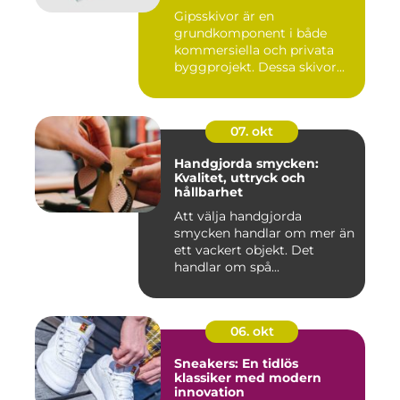
Gipsskivor är en
grundkomponent i både
kommersiella och privata
byggprojekt. Dessa skivor...
07. okt
Handgjorda smycken:
Kvalitet, uttryck och
hållbarhet
Att välja handgjorda
smycken handlar om mer än
ett vackert objekt. Det
handlar om spå...
06. okt
Sneakers: En tidlös
klassiker med modern
innovation