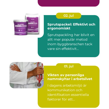
02. jul
Sprutspackel: Effektivt och
ergonomiskt
Sprutspackling har blivit en
allt mer populär metod
inom byggbranschen tack
vare sin effektivit...
01. jul
Vikten av personliga
namnskyltar i arbetslivet
I dagens arbetsmiljö är
kommunikation och
identifikation essentiella
faktorer för ett...