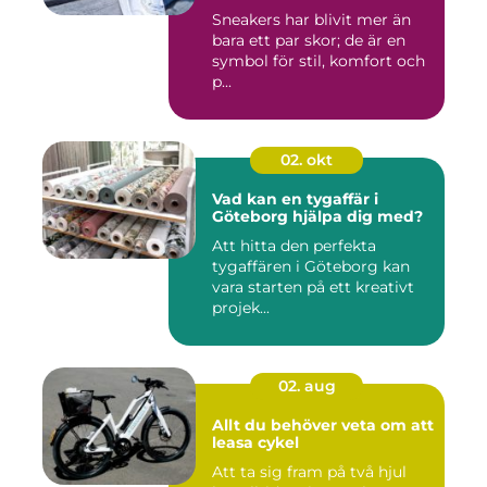
Sneakers har blivit mer än
bara ett par skor; de är en
symbol för stil, komfort och
p...
02. okt
Vad kan en tygaffär i
Göteborg hjälpa dig med?
Att hitta den perfekta
tygaffären i Göteborg kan
vara starten på ett kreativt
projek...
02. aug
Allt du behöver veta om att
leasa cykel
Att ta sig fram på två hjul