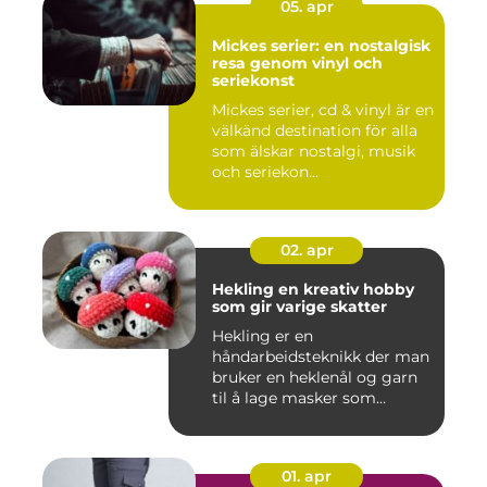
05. apr
Mickes serier: en nostalgisk
resa genom vinyl och
seriekonst
Mickes serier, cd & vinyl är en
välkänd destination för alla
som älskar nostalgi, musik
och seriekon...
02. apr
Hekling en kreativ hobby
som gir varige skatter
Hekling er en
håndarbeidsteknikk der man
bruker en heklenål og garn
til å lage masker som
bygger seg...
01. apr