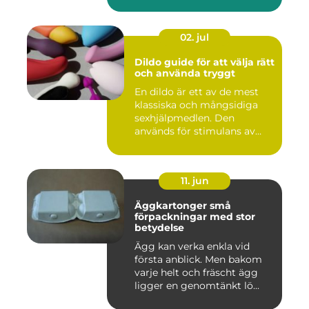
02. jul
Dildo guide för att välja rätt
och använda tryggt
En dildo är ett av de mest
klassiska och mångsidiga
sexhjälpmedlen. Den
används för stimulans av
vag...
11. jun
Äggkartonger små
förpackningar med stor
betydelse
Ägg kan verka enkla vid
första anblick. Men bakom
varje helt och fräscht ägg
ligger en genomtänkt lö...