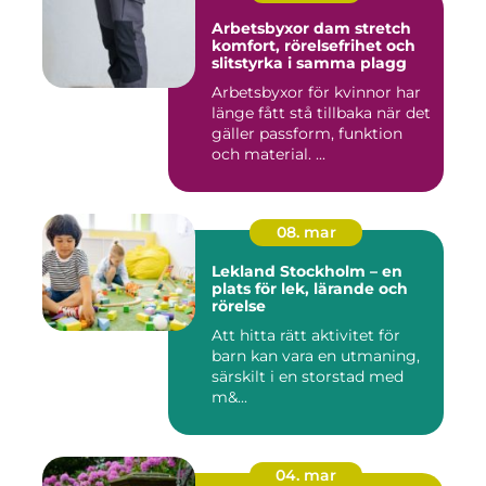
Arbetsbyxor dam stretch
komfort, rörelsefrihet och
slitstyrka i samma plagg
Arbetsbyxor för kvinnor har
länge fått stå tillbaka när det
gäller passform, funktion
och material. ...
08. mar
Lekland Stockholm – en
plats för lek, lärande och
rörelse
Att hitta rätt aktivitet för
barn kan vara en utmaning,
särskilt i en storstad med
m&...
04. mar