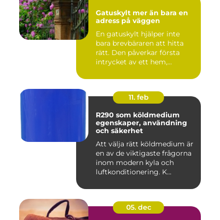
Gatuskylt mer än bara en
adress på väggen
En gatuskylt hjälper inte
bara brevbäraren att hitta
rätt. Den påverkar första
intrycket av ett hem,...
11. feb
R290 som köldmedium
egenskaper, användning
och säkerhet
Att välja rätt köldmedium är
en av de viktigaste frågorna
inom modern kyla och
luftkonditionering. K...
05. dec