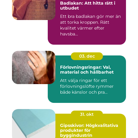
Badlakan: Att hitta rätt i
utbudet
Ett bra badlakan gör mer än
att torka kroppen. Rätt
kvalitet värmer efter
havsba...
03. dec
Förlovningsringar: Val,
material och hållbarhet
Att välja ringar för ett
förlovningslöfte rymmer
både känslor och pra...
31. okt
Gipsskivor: Högkvalitativa
produkter för
byggindustrin