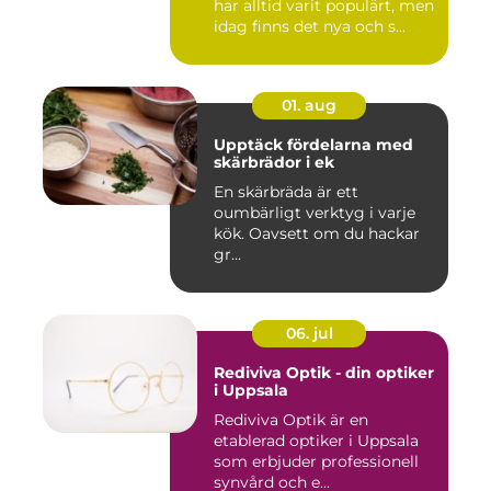
har alltid varit populärt, men
idag finns det nya och s...
01. aug
Upptäck fördelarna med
skärbrädor i ek
En skärbräda är ett
oumbärligt verktyg i varje
kök. Oavsett om du hackar
gr...
06. jul
Rediviva Optik - din optiker
i Uppsala
Rediviva Optik är en
etablerad optiker i Uppsala
som erbjuder professionell
synvård och e...