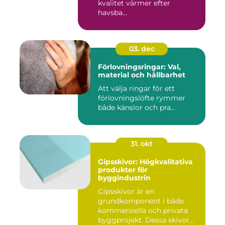
kvalitet värmer efter
havsba...
03. dec
Förlovningsringar: Val,
material och hållbarhet
Att välja ringar för ett
förlovningslöfte rymmer
både känslor och pra...
31. okt
Gipsskivor: Högkvalitativa
produkter för
byggindustrin
Gipsskivor är en
grundkomponent i både
kommersiella och privata
byggprojekt. Dessa skivor...