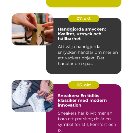
07. okt
Handgjorda smycken:
Kvalitet, uttryck och
hållbarhet
Att välja handgjorda
smycken handlar om mer än
ett vackert objekt. Det
handlar om spå...
06. okt
Sneakers: En tidlös
klassiker med modern
innovation
Sneakers har blivit mer än
bara ett par skor; de är en
symbol för stil, komfort och
p...