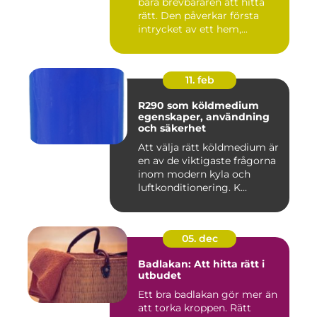
bara brevbäraren att hitta
rätt. Den påverkar första
intrycket av ett hem,...
11. feb
R290 som köldmedium
egenskaper, användning
och säkerhet
Att välja rätt köldmedium är
en av de viktigaste frågorna
inom modern kyla och
luftkonditionering. K...
05. dec
Badlakan: Att hitta rätt i
utbudet
Ett bra badlakan gör mer än
att torka kroppen. Rätt