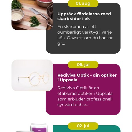
01. aug
Upptäck fördelarna med
skärbrädor i ek
En skärbräda är ett
oumbärligt verktyg i varje
kök. Oavsett om du hackar
gr...
06. jul
Rediviva Optik - din optiker
i Uppsala
Rediviva Optik är en
etablerad optiker i Uppsala
som erbjuder professionell
synvård och e...
02. jul