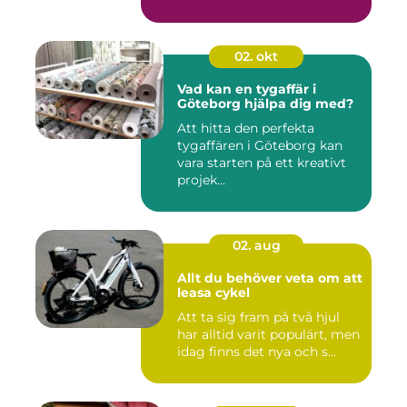
02. okt
Vad kan en tygaffär i
Göteborg hjälpa dig med?
Att hitta den perfekta
tygaffären i Göteborg kan
vara starten på ett kreativt
projek...
02. aug
Allt du behöver veta om att
leasa cykel
Att ta sig fram på två hjul
har alltid varit populärt, men
idag finns det nya och s...