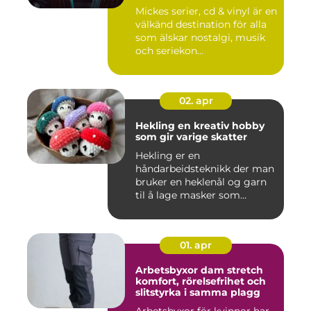
Mickes serier, cd & vinyl är en
välkänd destination för alla
som älskar nostalgi, musik
och seriekon...
02. apr
Hekling en kreativ hobby
som gir varige skatter
Hekling er en
håndarbeidsteknikk der man
bruker en heklenål og garn
til å lage masker som
bygger seg...
01. apr
Arbetsbyxor dam stretch
komfort, rörelsefrihet och
slitstyrka i samma plagg