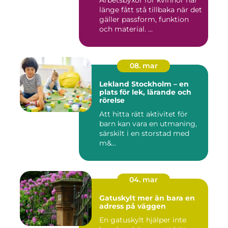
Arbetsbyxor för kvinnor har
länge fått stå tillbaka när det
gäller passform, funktion
och material. ...
08. mar
Lekland Stockholm – en
plats för lek, lärande och
rörelse
Att hitta rätt aktivitet för
barn kan vara en utmaning,
särskilt i en storstad med
m&...
04. mar
Gatuskylt mer än bara en
adress på väggen
En gatuskylt hjälper inte