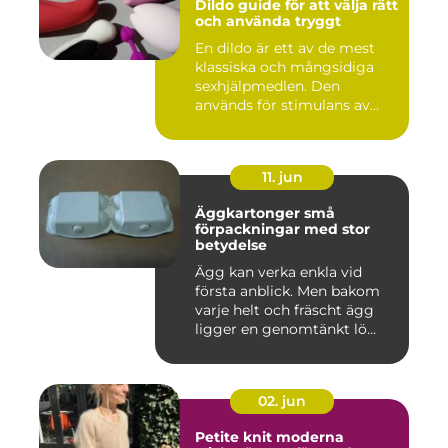
Dildo guide för att välja rätt
och använda tryggt
En dildo är ett av de mest
klassiska och mångsidiga
sexhjälpmedlen. Den
används för stimulans av
vag...
11. jun
Äggkartonger små
förpackningar med stor
betydelse
Ägg kan verka enkla vid
första anblick. Men bakom
varje helt och fräscht ägg
ligger en genomtänkt lö...
02. jun
Petite knit moderna