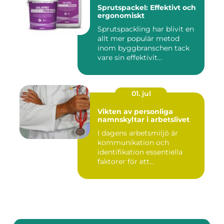
Sprutspackel: Effektivt och
ergonomiskt
Sprutspackling har blivit en
allt mer populär metod
inom byggbranschen tack
vare sin effektivit...
01. jul
Vikten av personliga
namnskyltar i arbetslivet
I dagens arbetsmiljö är
kommunikation och
identifikation essentiella
faktorer för ett...