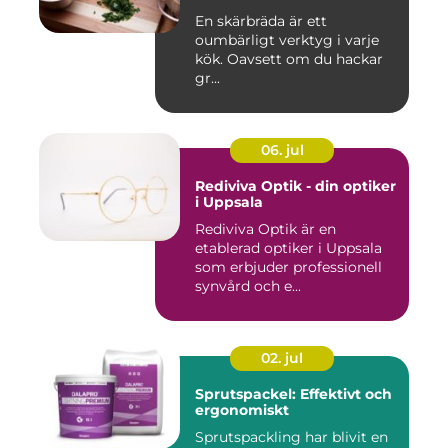
En skärbräda är ett
oumbärligt verktyg i varje
kök. Oavsett om du hackar
gr...
06. jul
Rediviva Optik - din optiker
i Uppsala
Rediviva Optik är en
etablerad optiker i Uppsala
som erbjuder professionell
synvård och e...
02. jul
Sprutspackel: Effektivt och
ergonomiskt
Sprutspackling har blivit en