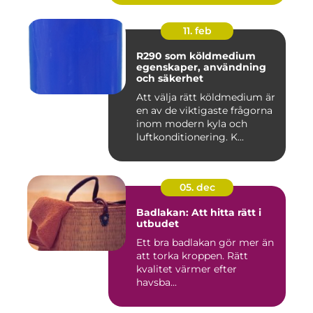
11. feb
R290 som köldmedium
egenskaper, användning
och säkerhet
Att välja rätt köldmedium är
en av de viktigaste frågorna
inom modern kyla och
luftkonditionering. K...
05. dec
Badlakan: Att hitta rätt i
utbudet
Ett bra badlakan gör mer än
att torka kroppen. Rätt
kvalitet värmer efter
havsba...