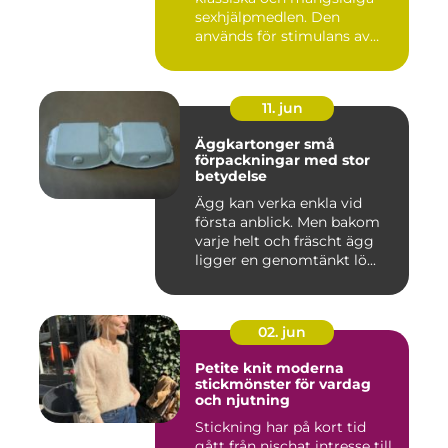
sexhjälpmedlen. Den
används för stimulans av
vag...
11. jun
Äggkartonger små
förpackningar med stor
betydelse
Ägg kan verka enkla vid
första anblick. Men bakom
varje helt och fräscht ägg
ligger en genomtänkt lö...
02. jun
Petite knit moderna
stickmönster för vardag
och njutning
Stickning har på kort tid
gått från nischat intresse till