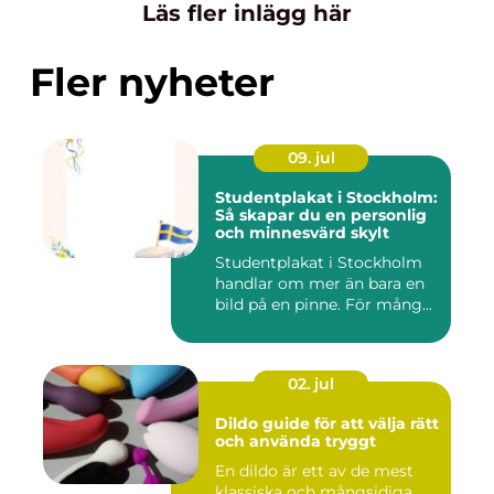
Läs fler inlägg här
Fler nyheter
09. jul
Studentplakat i Stockholm:
Så skapar du en personlig
och minnesvärd skylt
Studentplakat i Stockholm
handlar om mer än bara en
bild på en pinne. För mång...
02. jul
Dildo guide för att välja rätt
och använda tryggt
En dildo är ett av de mest
klassiska och mångsidiga