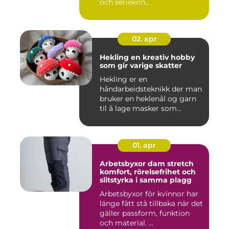
och seriekon...
02. apr
Hekling en kreativ hobby
som gir varige skatter
Hekling er en
håndarbeidsteknikk der man
bruker en heklenål og garn
til å lage masker som
bygger seg...
01. apr
Arbetsbyxor dam stretch
komfort, rörelsefrihet och
slitstyrka i samma plagg
Arbetsbyxor för kvinnor har
länge fått stå tillbaka när det
gäller passform, funktion
och material. ...