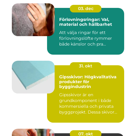
03. dec
Förlovningsringar: Val,
material och hållbarhet
Att välja ringar för ett
förlovningslöfte rymmer
både känslor och pra...
31. okt
Gipsskivor: Högkvalitativa
produkter för
byggindustrin
Gipsskivor är en
grundkomponent i både
kommersiella och privata
byggprojekt. Dessa skivor...
07. okt