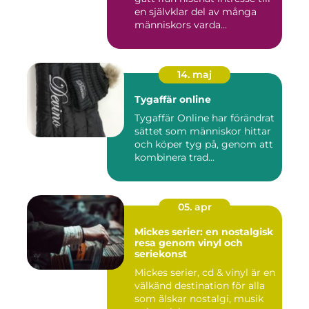
en självklar del av många
människors varda...
14. maj
Tygaffär online
Tygaffär Online har förändrat
sättet som människor hittar
och köper tyg på, genom att
kombinera trad...
05. apr
Mickes serier: en nostalgisk
resa genom vinyl och
seriekonst
Mickes serier, cd & vinyl är en
välkänd destination för alla
som älskar nostalgi, musik