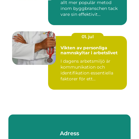
allt mer populär metod
inom byggbranschen tack
vare sin effektivit...
01. jul
Vikten av personliga
namnskyltar i arbetslivet
I dagens arbetsmiljö är
kommunikation och
identifikation essentiella
faktorer för ett...
Adress