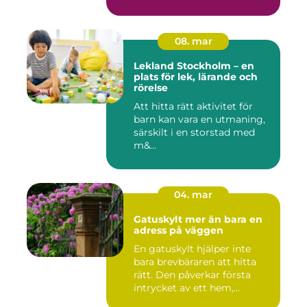
08. mar
Lekland Stockholm – en
plats för lek, lärande och
rörelse
Att hitta rätt aktivitet för
barn kan vara en utmaning,
särskilt i en storstad med
m&...
04. mar
Gatuskylt mer än bara en
adress på väggen
En gatuskylt hjälper inte
bara brevbäraren att hitta
rätt. Den påverkar första
intrycket av ett hem,...