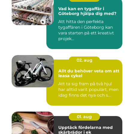
Vad kan en tygaffär i
Göteborg hjälpa dig med?
Att hitta den perfekta
tygaffären i Göteborg kan
vara starten på ett kreativt
projek...
02. aug
Allt du behöver veta om att
leasa cykel
Att ta sig fram på två hjul
har alltid varit populärt, men
idag finns det nya och s...
01. aug
Upptäck fördelarna med
skärbrädor i ek