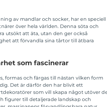
ning av mandlar och socker, har en speciell
nstnärer över hela världen. Denna söta och
ra utsökt att äta, utan den ger också
het att förvandla sina tårtor till ätbara
rhet som fascinerar
s, formas och färgas till nästan vilken form
g. Det är därför den har blivit ett
rtdekoratörer som vill skapa något utöver d
 figurer till detaljerade landskap och
rer, marsipanens förvandlingsbara natur