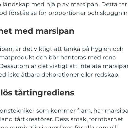
a landskap med hjälp av marsipan. Detta tar
od förståelse för proportioner och skuggnin
het med marsipan
an, är det viktigt att tänka på hygien och
n matprodukt och bör hanteras med rena
Dessutom är det viktigt att inte äta marsipa
ed icke ätbara dekorationer eller redskap.
lös tårtingrediens
ationstekniker som kommer fram, har marsip
t bland tårtkreatörer. Dess smak, formbarhet
l en oumbärlig ingrediens för alla som vill