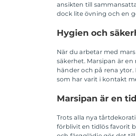
ansikten till sammansatt
dock lite övning och en g
Hygien och säker
När du arbetar med marsip
säkerhet. Marsipan är e
händer och på rena ytor. 
som har varit i kontakt m
Marsipan är en tid
Trots alla nya tårtdekor
förblivit en tidlös favori
och färgglädje gör det til