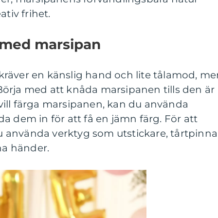
tiv frihet.
 med marsipan
räver en känslig hand och lite tålamod, me
. Börja med att knåda marsipanen tills den är
ill färga marsipanen, kan du använda
a dem in för att få en jämn färg. För att
använda verktyg som utstickare, tårtpinna
gna händer.