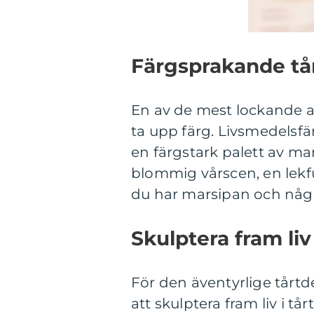
Färgsprakande tå
En av de mest lockande 
ta upp färg. Livsmedelsfä
en färgstark palett av ma
blommig vårscen, en lekfu
du har marsipan och någr
Skulptera fram liv 
För den äventyrlige tårt
att skulptera fram liv i tår