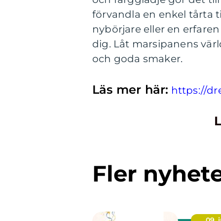
förvandla en enkel tårta t
nybörjare eller en erfare
dig. Låt marsipanens värld
och goda smaker.
Läs mer här:
https://d
L
Fler nyhet
09. j