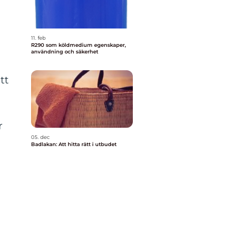
11. feb
R290 som köldmedium egenskaper,
användning och säkerhet
tt
r
05. dec
Badlakan: Att hitta rätt i utbudet