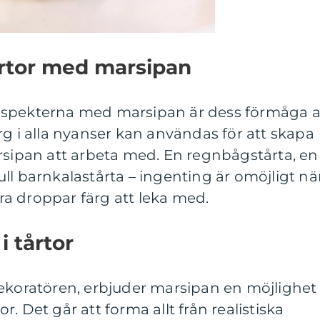
rtor med marsipan
aspekterna med marsipan är dess förmåga a
rg i alla nyanser kan användas för att skapa
rsipan att arbeta med. En regnbågstårta, en
ll barnkalastårta – ingenting är omöjligt nä
a droppar färg att leka med.
i tårtor
dekoratören, erbjuder marsipan en möjlighet
tor. Det går att forma allt från realistiska