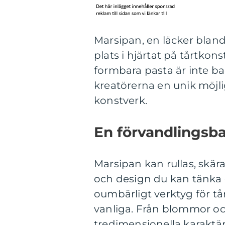
Marsipan, en läcker bland
plats i hjärtat på tårtko
formbara pasta är inte ba
kreatörerna en unik möjlig
konstverk.
En förvandlingsba
Marsipan kan rullas, skära
och design du kan tänka di
oumbärligt verktyg för tå
vanliga. Från blommor och
tredimensionella karaktä