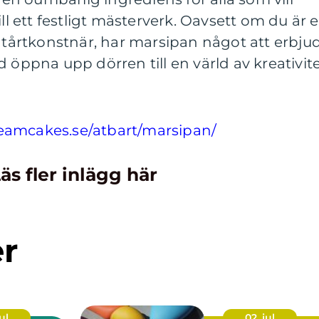
ill ett festligt mästerverk. Oavsett om du är 
n tårtkonstnär, har marsipan något att erbju
 öppna upp dörren till en värld av kreativit
reamcakes.se/atbart/marsipan/
äs fler inlägg här
er
ul
02. jul