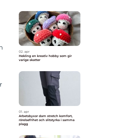
n
02. apr
Hekling en kreativ hobby som gir
varige skatter
r
01. apr
Arbetsbyxor dam stretch komfort,
rörelsefrihet och slitstyrka i samma
plagg