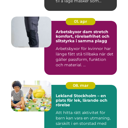
til å lage masker som
bygger seg...
01. apr
Arbetsbyxor dam stretch
komfort, rörelsefrihet och
slitstyrka i samma plagg
Arbetsbyxor för kvinnor har
länge fått stå tillbaka när det
gäller passform, funktion
och material. ...
08. mar
Lekland Stockholm – en
plats för lek, lärande och
rörelse
Att hitta rätt aktivitet för
barn kan vara en utmaning,
särskilt i en storstad med