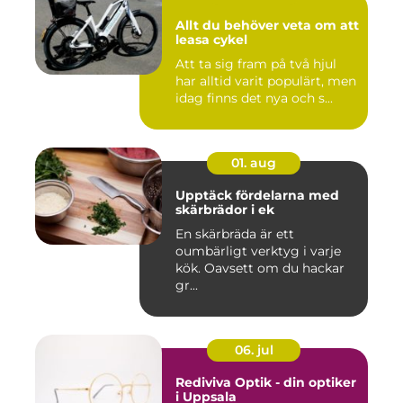
Allt du behöver veta om att
leasa cykel
Att ta sig fram på två hjul
har alltid varit populärt, men
idag finns det nya och s...
01. aug
Upptäck fördelarna med
skärbrädor i ek
En skärbräda är ett
oumbärligt verktyg i varje
kök. Oavsett om du hackar
gr...
06. jul
Rediviva Optik - din optiker
i Uppsala