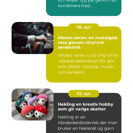
och köper tyg på, genom att
kombinera trad...
05. apr
Mickes serier: en nostalgisk
resa genom vinyl och
seriekonst
Mickes serier, cd & vinyl är en
välkänd destination för alla
som älskar nostalgi, musik
och seriekon...
02. apr
Hekling en kreativ hobby
som gir varige skatter
Hekling er en
håndarbeidsteknikk der man
bruker en heklenål og garn