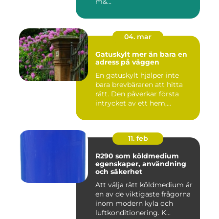
m&...
04. mar
Gatuskylt mer än bara en
adress på väggen
En gatuskylt hjälper inte
bara brevbäraren att hitta
rätt. Den påverkar första
intrycket av ett hem,...
11. feb
R290 som köldmedium
egenskaper, användning
och säkerhet
Att välja rätt köldmedium är
en av de viktigaste frågorna
inom modern kyla och
luftkonditionering. K...