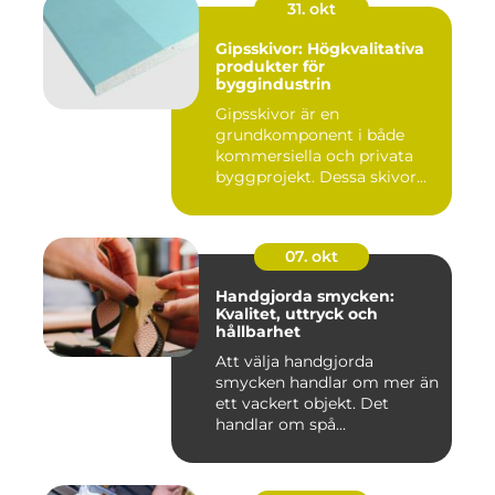
31. okt
Gipsskivor: Högkvalitativa
produkter för
byggindustrin
Gipsskivor är en
grundkomponent i både
kommersiella och privata
byggprojekt. Dessa skivor...
07. okt
Handgjorda smycken:
Kvalitet, uttryck och
hållbarhet
Att välja handgjorda
smycken handlar om mer än
ett vackert objekt. Det
handlar om spå...