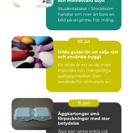
och minnesvärd skylt
Studentplakat i Stockholm
handlar om mer än bara en
bild på en pinne. För mång...
02. jul
Dildo guide för att välja rätt
och använda tryggt
En dildo är ett av de mest
klassiska och mångsidiga
sexhjälpmedlen. Den
används för stimulans av
vag...
11. jun
Äggkartonger små
förpackningar med stor
betydelse
Ägg kan verka enkla vid