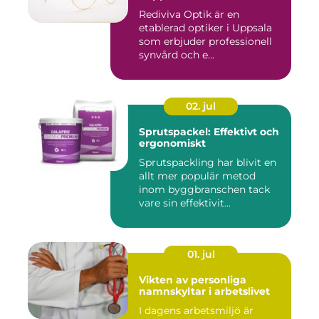
Rediviva Optik är en
etablerad optiker i Uppsala
som erbjuder professionell
synvård och e...
02. jul
Sprutspackel: Effektivt och
ergonomiskt
Sprutspackling har blivit en
allt mer populär metod
inom byggbranschen tack
vare sin effektivit...
01. jul
Vikten av personliga
namnskyltar i arbetslivet
I dagens arbetsmiljö är