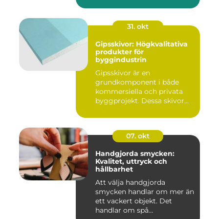
31. okt
Gipsskivor: Högkvalitativa
produkter för
byggindustrin
Gipsskivor är en
grundkomponent i både
kommersiella och privata
byggprojekt. Dessa skivor...
07. okt
Handgjorda smycken:
Kvalitet, uttryck och
hållbarhet
Att välja handgjorda
smycken handlar om mer än
ett vackert objekt. Det
handlar om spå...