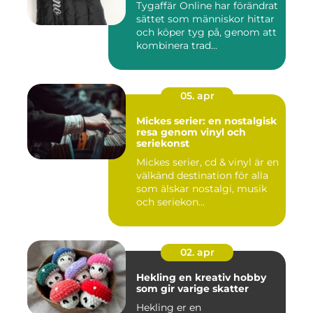
Tygaffär Online har förändrat
sättet som människor hittar
och köper tyg på, genom att
kombinera trad...
05. apr
Mickes serier: en nostalgisk
resa genom vinyl och
seriekonst
Mickes serier, cd & vinyl är en
välkänd destination för alla
som älskar nostalgi, musik
och seriekon...
02. apr
Hekling en kreativ hobby
som gir varige skatter
Hekling er en