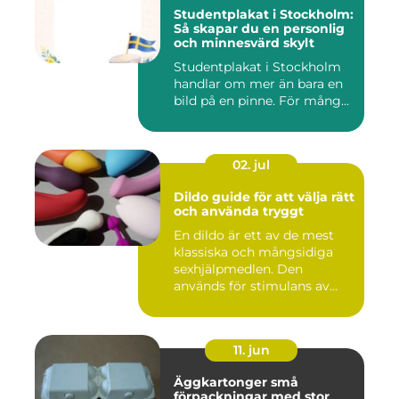
Studentplakat i Stockholm:
Så skapar du en personlig
och minnesvärd skylt
Studentplakat i Stockholm
handlar om mer än bara en
bild på en pinne. För mång...
02. jul
Dildo guide för att välja rätt
och använda tryggt
En dildo är ett av de mest
klassiska och mångsidiga
sexhjälpmedlen. Den
används för stimulans av
vag...
11. jun
Äggkartonger små
förpackningar med stor