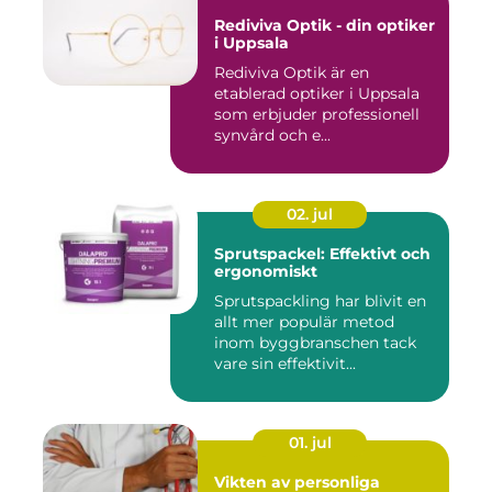
Rediviva Optik - din optiker
i Uppsala
Rediviva Optik är en
etablerad optiker i Uppsala
som erbjuder professionell
synvård och e...
02. jul
Sprutspackel: Effektivt och
ergonomiskt
Sprutspackling har blivit en
allt mer populär metod
inom byggbranschen tack
vare sin effektivit...
01. jul
Vikten av personliga