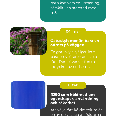
barn kan vara en utmaning,
särskilt i en storstad med
m&...
04. mar
Gatuskylt mer än bara en
adress på väggen
En gatuskylt hjälper inte
bara brevbäraren att hitta
rätt. Den påverkar första
intrycket av ett hem,...
11. feb
R290 som köldmedium
egenskaper, användning
och säkerhet
Att välja rätt köldmedium är
en av de viktigaste frågorna