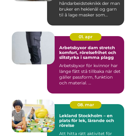
håndarbeidsteknikk der man
bruker en heklenål og garn
til å lage masker som
bygger seg...
01. apr
Arbetsbyxor dam stretch
komfort, rörelsefrihet och
slitstyrka i samma plagg
Arbetsbyxor för kvinnor har
länge fått stå tillbaka när det
gäller passform, funktion
och material. ...
08. mar
Lekland Stockholm – en
plats för lek, lärande och
rörelse
Att hitta rätt aktivitet för