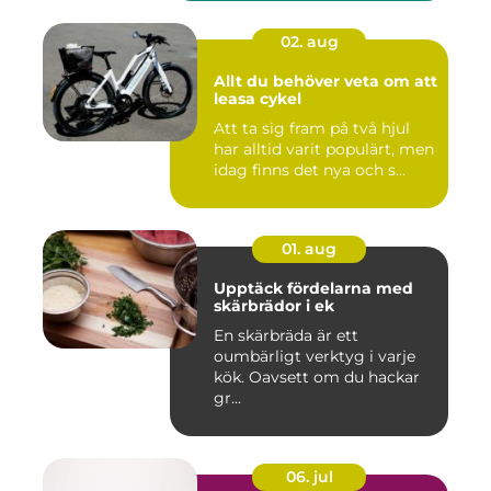
02. aug
Allt du behöver veta om att
leasa cykel
Att ta sig fram på två hjul
har alltid varit populärt, men
idag finns det nya och s...
01. aug
Upptäck fördelarna med
skärbrädor i ek
En skärbräda är ett
oumbärligt verktyg i varje
kök. Oavsett om du hackar
gr...
06. jul