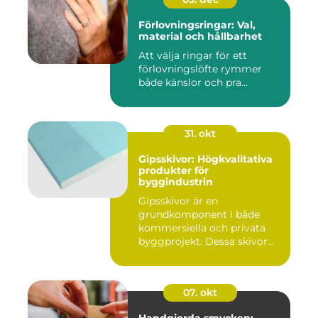
Förlovningsringar: Val,
material och hållbarhet
Att välja ringar för ett
förlovningslöfte rymmer
både känslor och pra...
31. okt
Gipsskivor: Högkvalitativa
produkter för
byggindustrin
Gipsskivor är en
grundkomponent i både
kommersiella och privata
byggprojekt. Dessa skivor...
07. okt
Handgjorda smycken: