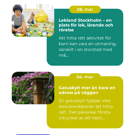
08. mar
Lekland Stockholm – en
plats för lek, lärande och
rörelse
Att hitta rätt aktivitet för
barn kan vara en utmaning,
särskilt i en storstad med
m&...
04. mar
Gatuskylt mer än bara en
adress på väggen
En gatuskylt hjälper inte
bara brevbäraren att hitta
rätt. Den påverkar första
intrycket av ett hem,...