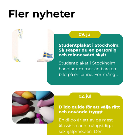
Fler nyheter
09. jul
Studentplakat i Stockholm:
Så skapar du en personlig
och minnesvärd skylt
Studentplakat i Stockholm
handlar om mer än bara en
bild på en pinne. För mång...
02. jul
Dildo guide för att välja rätt
och använda tryggt
En dildo är ett av de mest
klassiska och mångsidiga
sexhjälpmedlen. Den