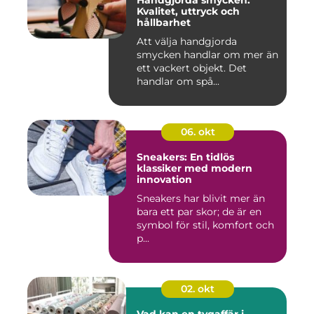
Kvalitet, uttryck och
hållbarhet
Att välja handgjorda
smycken handlar om mer än
ett vackert objekt. Det
handlar om spå...
06. okt
Sneakers: En tidlös
klassiker med modern
innovation
Sneakers har blivit mer än
bara ett par skor; de är en
symbol för stil, komfort och
p...
02. okt
Vad kan en tygaffär i