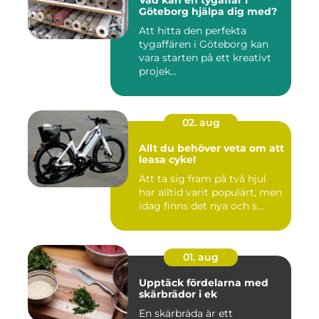
Göteborg hjälpa dig med?
Att hitta den perfekta
tygaffären i Göteborg kan
vara starten på ett kreativt
projek...
02. aug
Allt du behöver veta om att
leasa cykel
Att ta sig fram på två hjul
har alltid varit populärt, men
idag finns det nya och s...
01. aug
Upptäck fördelarna med
skärbrädor i ek
En skärbräda är ett