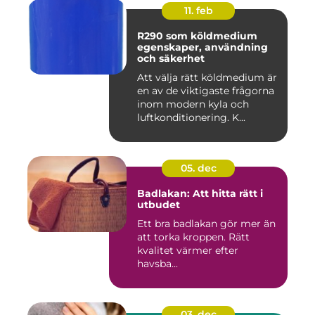
11. feb
R290 som köldmedium
egenskaper, användning
och säkerhet
Att välja rätt köldmedium är
en av de viktigaste frågorna
inom modern kyla och
luftkonditionering. K...
05. dec
Badlakan: Att hitta rätt i
utbudet
Ett bra badlakan gör mer än
att torka kroppen. Rätt
kvalitet värmer efter
havsba...
03. dec