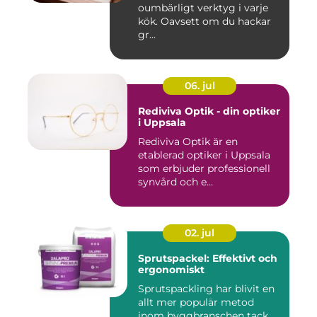
oumbärligt verktyg i varje
kök. Oavsett om du hackar
gr...
06. jul
Rediviva Optik - din optiker
i Uppsala
Rediviva Optik är en
etablerad optiker i Uppsala
som erbjuder professionell
synvård och e...
02. jul
Sprutspackel: Effektivt och
ergonomiskt
Sprutspackling har blivit en
allt mer populär metod
inom byggbranschen tack