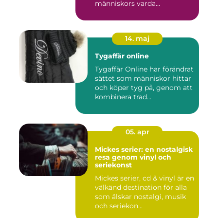
människors varda...
14. maj
Tygaffär online
Tygaffär Online har förändrat
sättet som människor hittar
och köper tyg på, genom att
kombinera trad...
05. apr
Mickes serier: en nostalgisk
resa genom vinyl och
seriekonst
Mickes serier, cd & vinyl är en
välkänd destination för alla
som älskar nostalgi, musik
och seriekon...