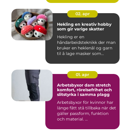
02. apr
Hekling en kreativ hobby
som gir varige skatter
Hekling er en
håndarbeidsteknikk der man
bruker en heklenål og garn
til å lage masker som
bygger seg...
01. apr
Arbetsbyxor dam stretch
komfort, rörelsefrihet och
slitstyrka i samma plagg
Arbetsbyxor för kvinnor har
länge fått stå tillbaka när det
gäller passform, funktion
och material. ...