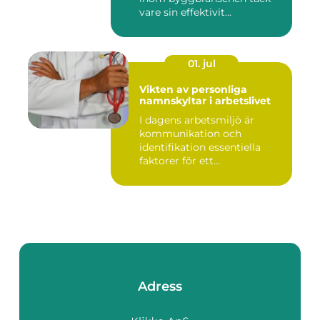
vare sin effektivit...
01. jul
Vikten av personliga
namnskyltar i arbetslivet
I dagens arbetsmiljö är
kommunikation och
identifikation essentiella
faktorer för ett...
Adress