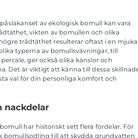
 påslakanset av ekologisk bomull kan vara
rådtäthet, vikten av bomullen och olika
högre trådtäthet resulterar oftast i en mjuka
olika typerna av bomullsvävningar, till
r percale, ger också olika känslor och
 Det är viktigt att känna till dessa skillnad
sta val för din personliga komfort och
h nackdelar
omull har historiskt sett flera fördelar. För
sk bomullsodling till att skydda grundvatten