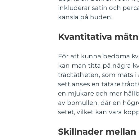
inkluderar satin och perc
känsla på huden.
Kvantitativa mätn
För att kunna bedöma kva
kan man titta på några kv
trådtätheten, som mäts i 
sett anses en tätare trådt
en mjukare och mer hållba
av bomullen, där en högre 
setet, vilket kan vara koppl
Skillnader mellan