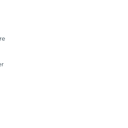
re
er