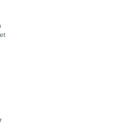
a
et
r