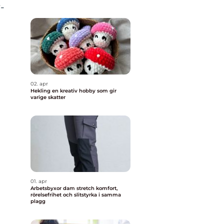
-
02. apr
Hekling en kreativ hobby som gir
varige skatter
01. apr
Arbetsbyxor dam stretch komfort,
rörelsefrihet och slitstyrka i samma
plagg