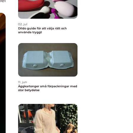
nel
02. jul
Dildo guide för att välja rätt och
använda tryggt
11. jun
Äggkartonger små förpackningar med
stor betydelse