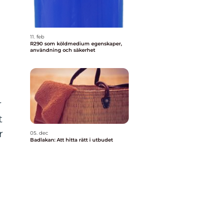
11. feb
R290 som köldmedium egenskaper,
användning och säkerhet
r
t
r
05. dec
Badlakan: Att hitta rätt i utbudet