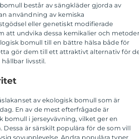
 bomull består av sängkläder gjorda av
tan användning av kemiska
gödsel eller genetiskt modifierade
 att undvika dessa kemikalier och metode
ogisk bomull till en bättre hälsa både för
a gör dem till ett attraktivt alternativ för d
ållbar livsstil.
itet
påslakanset av ekologisk bomull som är
ag. En av de mest efterfrågade är
bomull i jerseyvävning, vilket ger en
 Dessa är särskilt populära för de som vill
ig sovupplevelse. Andra populära typer