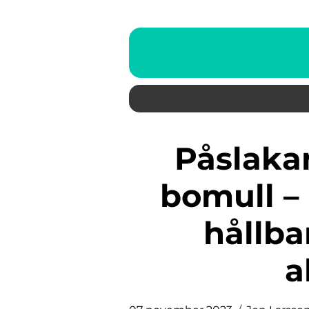
Påslakanset av ekologisk
bomull – 
hållba
a