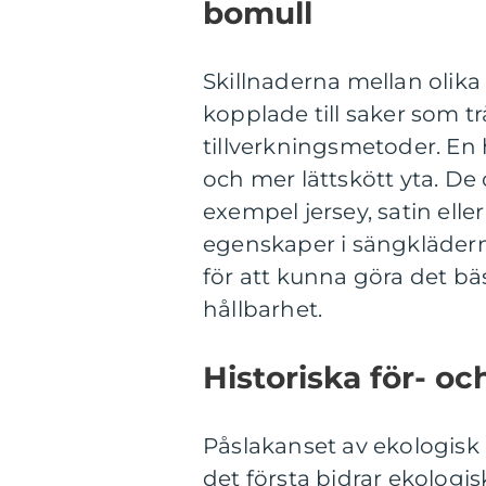
bomull
Skillnaderna mellan olika
kopplade till saker som t
tillverkningsmetoder. En 
och mer lättskött yta. De 
exempel jersey, satin elle
egenskaper i sängkläderna.
för att kunna göra det bä
hållbarhet.
Historiska för- oc
Påslakanset av ekologisk b
det första bidrar ekologi