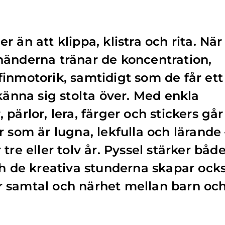
 än att klippa, klistra och rita. När
händerna tränar de koncentration,
inmotorik, samtidigt som de får ett
känna sig stolta över. Med enkla
pärlor, lera, färger och stickers går
 som är lugna, lekfulla och lärande 
tre eller tolv år. Pyssel stärker båd
ch de kreativa stunderna skapar ock
för samtal och närhet mellan barn oc