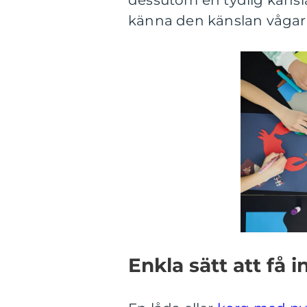
dessutom en tydlig känsla
känna den känslan vågar 
Enkla sätt att få 