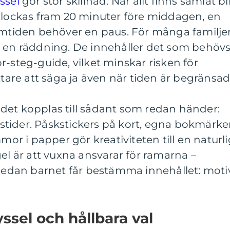
ssel
gör stor skillnad. När allt finns samlat bl
 plockas fram 20 minuter före middagen, en
ärmtiden behöver en paus. För många familje
å en räddning. De innehåller det som behövs
r-steg-guide, vilket minskar risken för
ttare att säga ja även när tiden är begränsad
är det kopplas till sådant som redan händer:
årstider. Påskstickers på kort, egna bokmärk
mmor i papper gör kreativiteten till en naturl
gel är att vuxna ansvarar för ramarna –
 medan barnet får bestämma innehållet: motiv
ssel och hållbara val