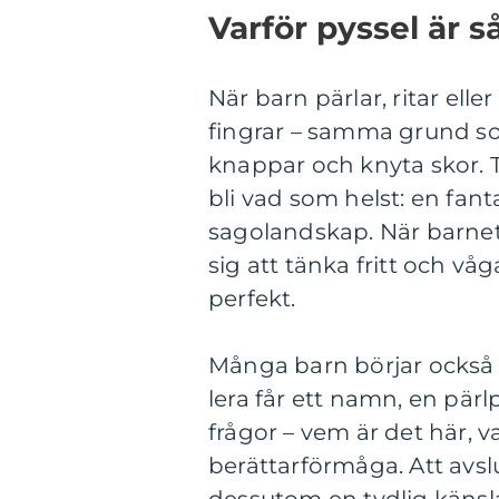
Varför pyssel är s
När barn pärlar, ritar ell
fingrar – samma grund so
knappar och knyta skor. T
bli vad som helst: en fant
sagolandskap. När barnet 
sig att tänka fritt och våg
perfekt.
Många barn börjar också b
lera får ett namn, en pärl
frågor – vem är det här, 
berättarförmåga. Att avslut