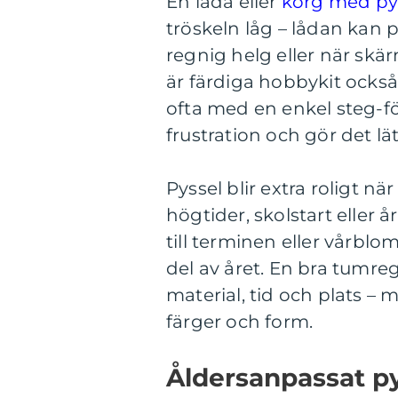
En låda eller
korg med py
tröskeln låg – lådan kan
regnig helg eller när sk
är färdiga hobbykit ocks
ofta med en enkel steg-fö
frustration och gör det lä
Pyssel blir extra roligt n
högtider, skolstart eller 
till terminen eller vårblo
del av året. En bra tumre
material, tid och plats –
färger och form.
Åldersanpassat py