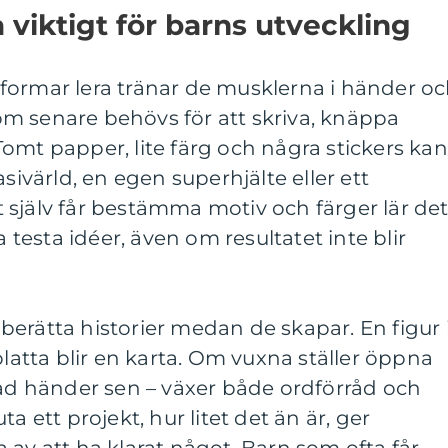
å viktigt för barns utveckling
er formar lera tränar de musklerna i händer o
m senare behövs för att skriva, knäppa
omt papper, lite färg och några stickers kan
asivärld, en egen superhjälte eller ett
själv får bestämma motiv och färger lär de
a testa idéer, även om resultatet inte blir
erätta historier medan de skapar. En figur 
platta blir en karta. Om vuxna ställer öppna
vad händer sen – växer både ordförråd och
a ett projekt, hur litet det än är, ger