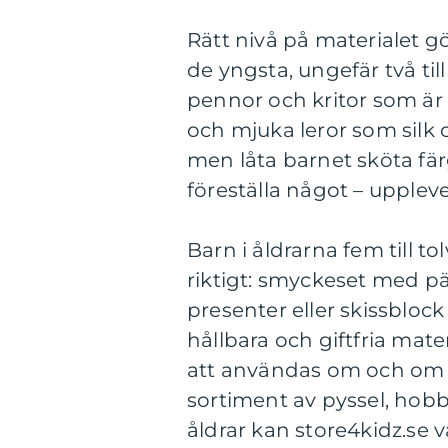
Rätt nivå på materialet g
de yngsta, ungefär två til
pennor och kritor som är l
och mjuka leror som silk c
men låta barnet sköta fär
föreställa något – uppleve
Barn i åldrarna fem till to
riktigt: smyckeset med pä
presenter eller skissblock 
hållbara och giftfria mater
att användas om och om ig
sortiment av pyssel, hobby
åldrar kan store4kidz.se va