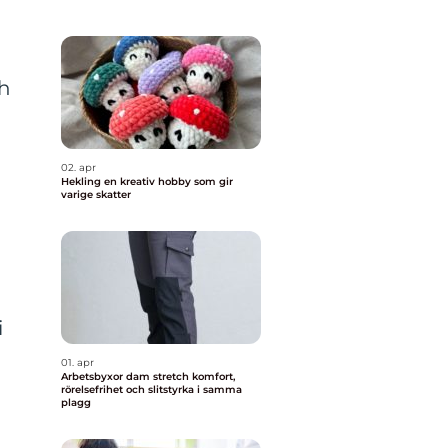
ch
02. apr
Hekling en kreativ hobby som gir
varige skatter
t
i
01. apr
Arbetsbyxor dam stretch komfort,
rörelsefrihet och slitstyrka i samma
plagg