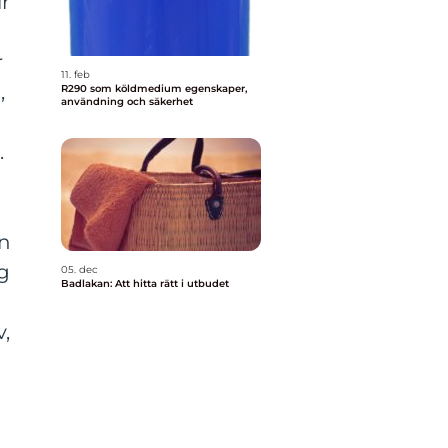
ir
r
11. feb
,
R290 som köldmedium egenskaper,
användning och säkerhet
.
en
ig
05. dec
Badlakan: Att hitta rätt i utbudet
,