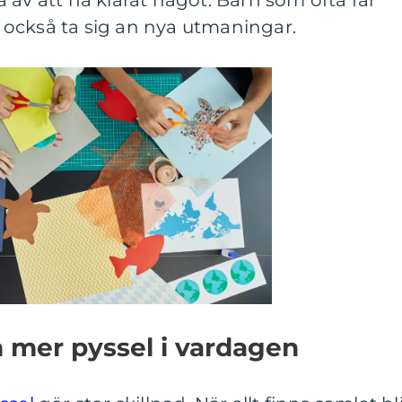
 av att ha klarat något. Barn som ofta får
också ta sig an nya utmaningar.
in mer pyssel i vardagen