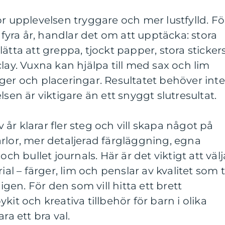
ör upplevelsen tryggare och mer lustfylld. Fö
l fyra år, handlar det om att upptäcka: stora
ätta att greppa, tjockt papper, stora sticker
lay. Vuxna kan hjälpa till med sax och lim
ger och placeringar. Resultatet behöver inte
lsen är viktigare än ett snyggt slutresultat.
lv år klarar fler steg och vill skapa något på
rlor, mer detaljerad färgläggning, egna
och bullet journals. Här är det viktigt att välj
ial – färger, lim och penslar av kvalitet som t
en. För den som vill hitta ett brett
kit och kreativa tillbehör för barn i olika
ra ett bra val.