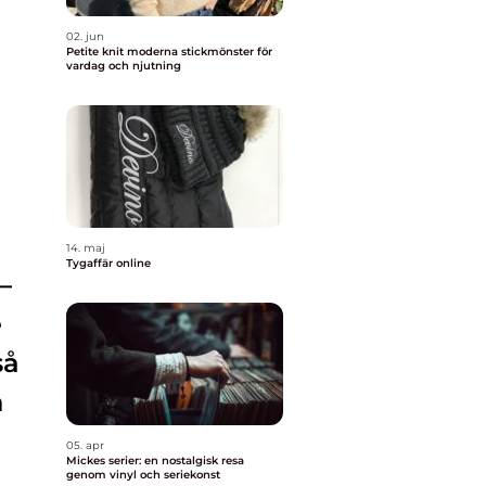
02. jun
Petite knit moderna stickmönster för
vardag och njutning
14. maj
Tygaffär online
–
e
så
h
05. apr
Mickes serier: en nostalgisk resa
genom vinyl och seriekonst