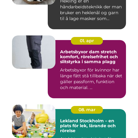
Hekling er en
håndarbeidsteknikk der man
bruker en heklenål og garn
til å lage masker som
bygger seg...
01. apr
Arbetsbyxor dam stretch
komfort, rörelsefrihet och
slitstyrka i samma plagg
Arbetsbyxor för kvinnor har
länge fått stå tillbaka när det
gäller passform, funktion
och material. ...
08. mar
Lekland Stockholm – en
plats för lek, lärande och
rörelse