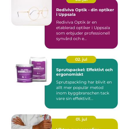
Rediviva Optik - din optiker
i Uppsala
Rediviva Optik är en
etablerad optiker i Uppsala
som erbjuder professionell
synvård och e...
02. jul
Sprutspackel: Effektivt och
ergonomiskt
Sprutspackling har blivit en
allt mer populär metod
inom byggbranschen tack
vare sin effektivit...
01. jul