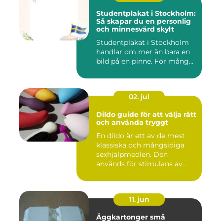
Studentplakat i Stockholm:
Så skapar du en personlig
och minnesvärd skylt
Studentplakat i Stockholm
handlar om mer än bara en
bild på en pinne. För mång...
02. jul
Dildo guide för att välja rätt
och använda tryggt
En dildo är ett av de mest
klassiska och mångsidiga
sexhjälpmedlen. Den
används för stimulans av
vag...
11. jun
Äggkartonger små