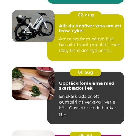
02. aug
Allt du behöver veta om att
leasa cykel
Att ta sig fram på två hjul
har alltid varit populärt, men
idag finns det nya och s...
01. aug
Upptäck fördelarna med
skärbrädor i ek
En skärbräda är ett
oumbärligt verktyg i varje
kök. Oavsett om du hackar
gr...
06. jul