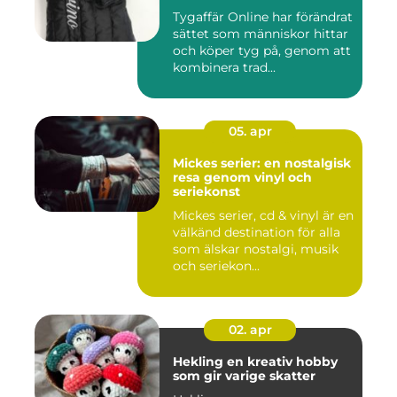
Tygaffär Online har förändrat
sättet som människor hittar
och köper tyg på, genom att
kombinera trad...
05. apr
Mickes serier: en nostalgisk
resa genom vinyl och
seriekonst
Mickes serier, cd & vinyl är en
välkänd destination för alla
som älskar nostalgi, musik
och seriekon...
02. apr
Hekling en kreativ hobby
som gir varige skatter