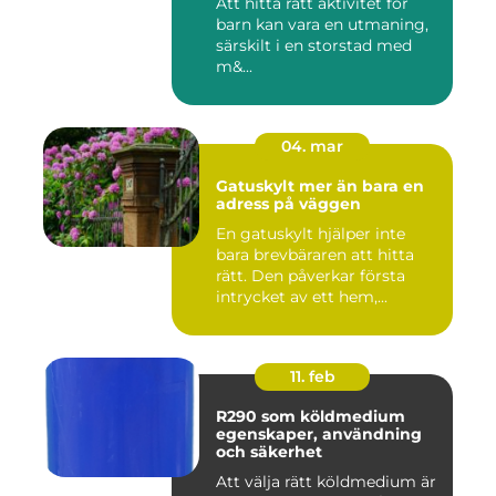
Att hitta rätt aktivitet för
barn kan vara en utmaning,
särskilt i en storstad med
m&...
04. mar
Gatuskylt mer än bara en
adress på väggen
En gatuskylt hjälper inte
bara brevbäraren att hitta
rätt. Den påverkar första
intrycket av ett hem,...
11. feb
R290 som köldmedium
egenskaper, användning
och säkerhet
Att välja rätt köldmedium är