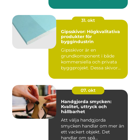
31. okt
Gipsskivor: Högkvalitativa
produkter för
byggindustrin
Gipsskivor är en
grundkomponent i både
kommersiella och privata
byggprojekt. Dessa skivor...
07. okt
Handgjorda smycken:
Kvalitet, uttryck och
hållbarhet
Att välja handgjorda
smycken handlar om mer än
ett vackert objekt. Det
handlar om spå...