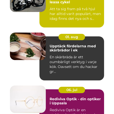
leasa cykel
Att ta sig fram på två hjul
har alltid varit populärt, men
idag finns det nya och s...
01. aug
Upptäck fördelarna med
skärbrädor i ek
En skärbräda är ett
oumbärligt verktyg i varje
kök. Oavsett om du hackar
gr...
06. jul
Rediviva Optik - din optiker
i Uppsala
Rediviva Optik är en