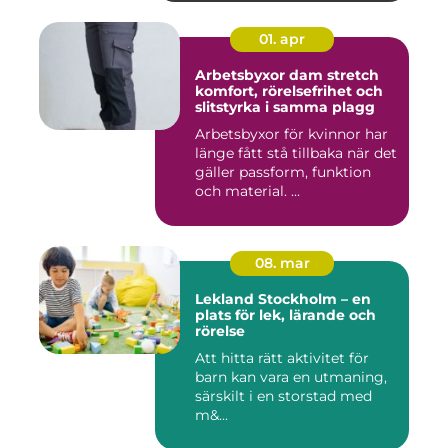
01. apr
Arbetsbyxor dam stretch
komfort, rörelsefrihet och
slitstyrka i samma plagg
Arbetsbyxor för kvinnor har
länge fått stå tillbaka när det
gäller passform, funktion
och material. ...
08. mar
Lekland Stockholm – en
plats för lek, lärande och
rörelse
Att hitta rätt aktivitet för
barn kan vara en utmaning,
särskilt i en storstad med
m&...