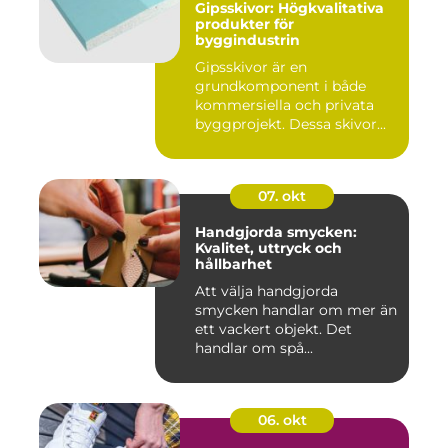
Gipsskivor: Högkvalitativa
produkter för
byggindustrin
Gipsskivor är en
grundkomponent i både
kommersiella och privata
byggprojekt. Dessa skivor...
07. okt
Handgjorda smycken:
Kvalitet, uttryck och
hållbarhet
Att välja handgjorda
smycken handlar om mer än
ett vackert objekt. Det
handlar om spå...
06. okt