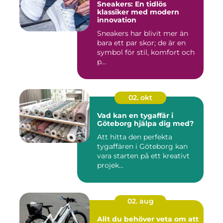
Sneakers: En tidlös
klassiker med modern
innovation
Sneakers har blivit mer än
bara ett par skor; de är en
symbol för stil, komfort och
p...
02. okt
Vad kan en tygaffär i
Göteborg hjälpa dig med?
Att hitta den perfekta
tygaffären i Göteborg kan
vara starten på ett kreativt
projek...
02. aug
Allt du behöver veta om att