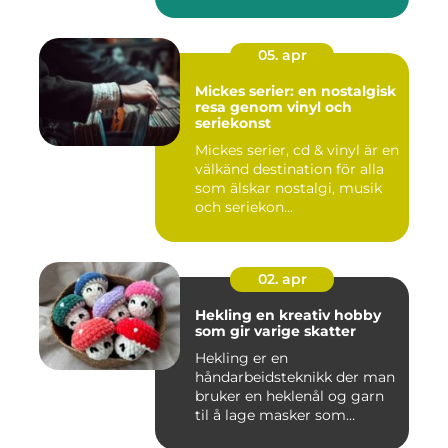
05. apr
Mickes serier: en nostalgisk
resa genom vinyl och
seriekonst
Mickes serier, cd & vinyl är en
välkänd destination för alla
som älskar nostalgi, musik
och seriekon...
02. apr
Hekling en kreativ hobby
som gir varige skatter
Hekling er en
håndarbeidsteknikk der man
bruker en heklenål og garn
til å lage masker som
bygger seg...