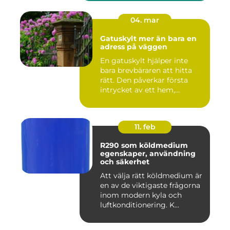
04. mar
Gatuskylt mer än bara en
adress på väggen
En gatuskylt hjälper inte
bara brevbäraren att hitta
rätt. Den påverkar första
intrycket av ett hem,...
11. feb
R290 som köldmedium
egenskaper, användning
och säkerhet
Att välja rätt köldmedium är
en av de viktigaste frågorna
inom modern kyla och
luftkonditionering. K...