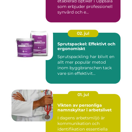
etablerad optiker i Uppsala
som erbjuder professionell
synvård och e...
02. jul
Sprutspackel: Effektivt och
ergonomiskt
Sprutspackling har blivit en
allt mer populär metod
inom byggbranschen tack
vare sin effektivit...
01. jul
Vikten av personliga
namnskyltar i arbetslivet
I dagens arbetsmiljö är
kommunikation och
identifikation essentiella