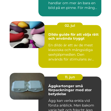
handlar om mer än bara en
bild på en pinne. För mång...
02. jul
Dildo guide för att välja rätt
och använda tryggt
En dildo är ett av de mest
klassiska och mångsidiga
sexhjälpmedlen. Den
används för stimulans av
vag...
11. jun
Äggkartonger små
förpackningar med stor
betydelse
Ägg kan verka enkla vid
första anblick. Men bakom
varje helt och fräscht ägg