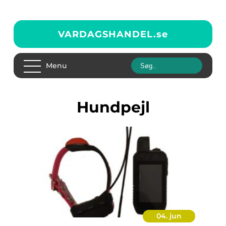
VARDAGSHANDEL.
se
Menu
Hundpejl
04. jun