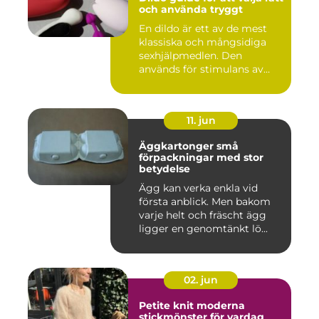
och använda tryggt
En dildo är ett av de mest
klassiska och mångsidiga
sexhjälpmedlen. Den
används för stimulans av
vag...
11. jun
Äggkartonger små
förpackningar med stor
betydelse
Ägg kan verka enkla vid
första anblick. Men bakom
varje helt och fräscht ägg
ligger en genomtänkt lö...
02. jun
Petite knit moderna
stickmönster för vardag