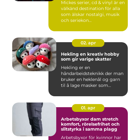
Mickes serier, cd & vinyl är en
välkänd destination för alla
som älskar nostalgi, musik
och seriekon...
02. apr
Hekling en kreativ hobby
som gir varige skatter
Hekling er en
håndarbeidsteknikk der man
bruker en heklenål og garn
til å lage masker som
bygger seg...
01. apr
Arbetsbyxor dam stretch
komfort, rörelsefrihet och
slitstyrka i samma plagg
Arbetsbyxor för kvinnor har