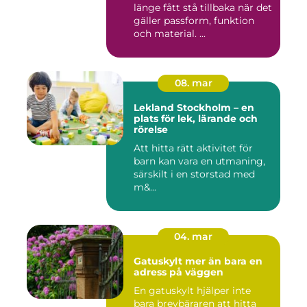
länge fått stå tillbaka när det
gäller passform, funktion
och material. ...
08. mar
Lekland Stockholm – en
plats för lek, lärande och
rörelse
Att hitta rätt aktivitet för
barn kan vara en utmaning,
särskilt i en storstad med
m&...
04. mar
Gatuskylt mer än bara en
adress på väggen
En gatuskylt hjälper inte
bara brevbäraren att hitta