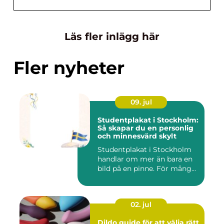
Läs fler inlägg här
Fler nyheter
09. jul
Studentplakat i Stockholm:
Så skapar du en personlig
och minnesvärd skylt
Studentplakat i Stockholm
handlar om mer än bara en
bild på en pinne. För mång...
02. jul
Dildo guide för att välja rätt