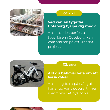
02. okt
Vad kan en tygaffär i
Göteborg hjälpa dig med?
Att hitta den perfekta
tygaffären i Göteborg kan
vara starten på ett kreativt
projek...
02. aug
Allt du behöver veta om att
leasa cykel
Att ta sig fram på två hjul
har alltid varit populärt, men
idag finns det nya och s...