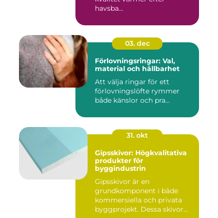
havsba...
03. dec
Förlovningsringar: Val,
material och hållbarhet
Att välja ringar för ett
förlovningslöfte rymmer
både känslor och pra...
31. okt
Gipsskivor: Högkvalitativa
produkter för
byggindustrin
Gipsskivor är en
grundkomponent i både
kommersiella och privata
byggprojekt. Dessa skivor...