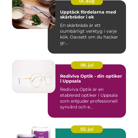
01. aug
Upptäck fördelarna med
skärbrädor i ek
En skärbräda är ett
oumbärligt verktyg i varje
kök. Oavsett om du hackar
gr...
06. jul
Rediviva Optik - din optiker
i Uppsala
Rediviva Optik är en
etablerad optiker i Uppsala
som erbjuder professionell
synvård och e...
02. jul