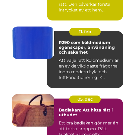
rätt. Den påverkar första
intrycket av ett hem,...
11. feb
R290 som köldmedium
egenskaper, användning
och säkerhet
Att välja rätt köldmedium är
en av de viktigaste frågorna
inom modern kyla och
luftkonditionering. K...
05. dec
Badlakan: Att hitta rätt i
utbudet
Ett bra badlakan gör mer än
att torka kroppen. Rätt
kvalitet värmer efter