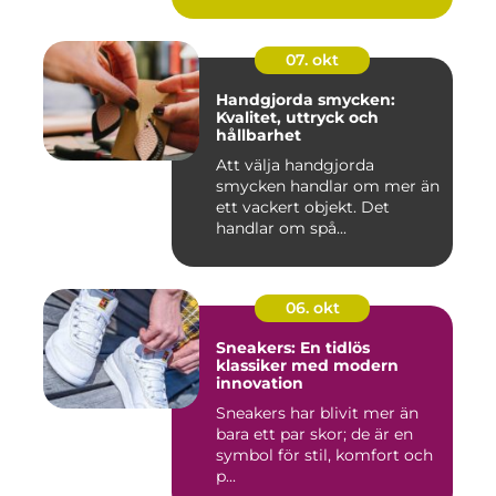
07. okt
Handgjorda smycken:
Kvalitet, uttryck och
hållbarhet
Att välja handgjorda
smycken handlar om mer än
ett vackert objekt. Det
handlar om spå...
06. okt
Sneakers: En tidlös
klassiker med modern
innovation
Sneakers har blivit mer än
bara ett par skor; de är en
symbol för stil, komfort och
p...