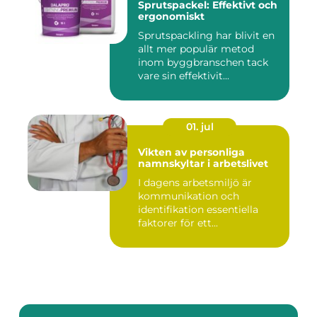
Sprutspackel: Effektivt och
ergonomiskt
Sprutspackling har blivit en
allt mer populär metod
inom byggbranschen tack
vare sin effektivit...
01. jul
Vikten av personliga
namnskyltar i arbetslivet
I dagens arbetsmiljö är
kommunikation och
identifikation essentiella
faktorer för ett...