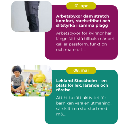
01. apr
Arbetsbyxor dam stretch
komfort, rörelsefrihet och
slitstyrka i samma plagg
Arbetsbyxor för kvinnor har
länge fått stå tillbaka när det
gäller passform, funktion
och material. ...
08. mar
Lekland Stockholm – en
plats för lek, lärande och
rörelse
Att hitta rätt aktivitet för
barn kan vara en utmaning,
särskilt i en storstad med
m&...