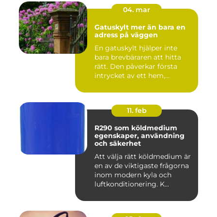
04. mar
Gatuskylt mer än bara en
adress på väggen
En gatuskylt hjälper inte
bara brevbäraren att hitta
rätt. Den påverkar första
intrycket av ett hem,...
11. feb
R290 som köldmedium
egenskaper, användning
och säkerhet
Att välja rätt köldmedium är
en av de viktigaste frågorna
inom modern kyla och
luftkonditionering. K...