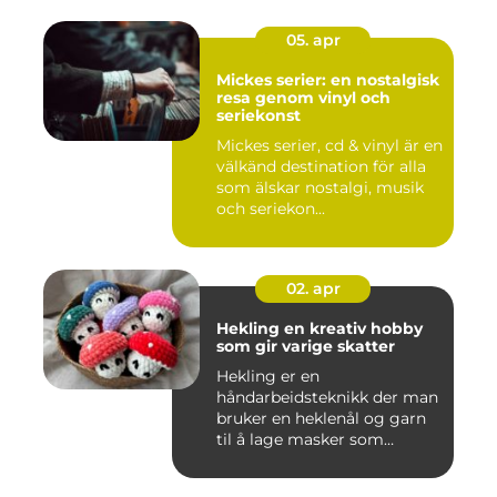
05. apr
Mickes serier: en nostalgisk
resa genom vinyl och
seriekonst
Mickes serier, cd & vinyl är en
välkänd destination för alla
som älskar nostalgi, musik
och seriekon...
02. apr
Hekling en kreativ hobby
som gir varige skatter
Hekling er en
håndarbeidsteknikk der man
bruker en heklenål og garn
til å lage masker som
bygger seg...