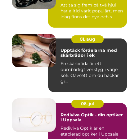
Att ta sig fram på två hjul
har alltid varit populärt, men
idag finns det nya och s...
01. aug
Upptäck fördelarna med
skärbrädor i ek
En skärbräda är ett
oumbärligt verktyg i varje
kök. Oavsett om du hackar
gr...
06. jul
Rediviva Optik - din optiker
i Uppsala
Rediviva Optik är en
etablerad optiker i Uppsala