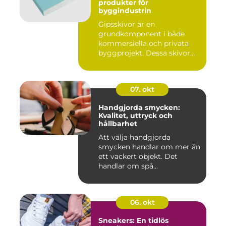
produkter för
byggindustrin
Gipsskivor är en
grundkomponent i både
kommersiella och privata
byggprojekt. Dessa skivor...
07. okt
Handgjorda smycken:
Kvalitet, uttryck och
hållbarhet
Att välja handgjorda
smycken handlar om mer än
ett vackert objekt. Det
handlar om spå...
06. okt
Sneakers: En tidlös