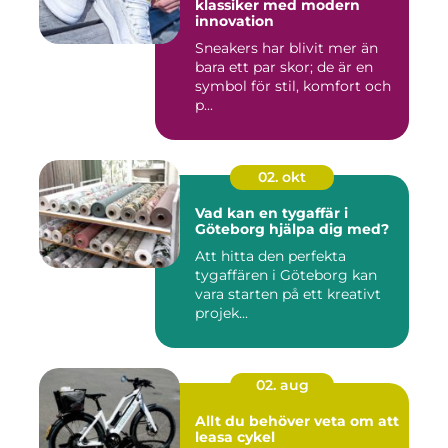
klassiker med modern
innovation
Sneakers har blivit mer än
bara ett par skor; de är en
symbol för stil, komfort och
p...
02. okt
Vad kan en tygaffär i
Göteborg hjälpa dig med?
Att hitta den perfekta
tygaffären i Göteborg kan
vara starten på ett kreativt
projek...
02. aug
Allt du behöver veta om att
leasa cykel