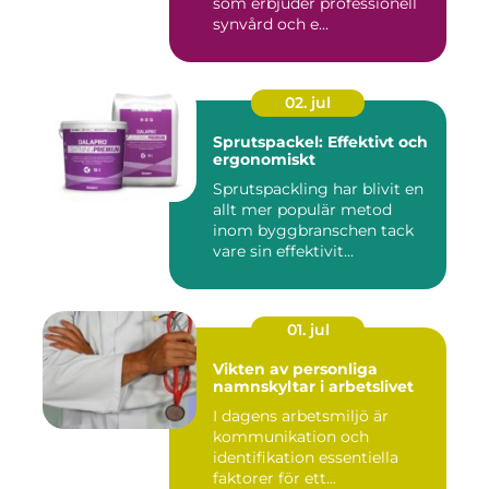
som erbjuder professionell
synvård och e...
02. jul
Sprutspackel: Effektivt och
ergonomiskt
Sprutspackling har blivit en
allt mer populär metod
inom byggbranschen tack
vare sin effektivit...
01. jul
Vikten av personliga
namnskyltar i arbetslivet
I dagens arbetsmiljö är
kommunikation och
identifikation essentiella
faktorer för ett...