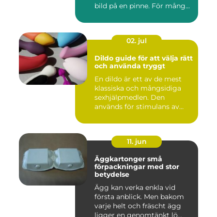
bild på en pinne. För mång...
02. jul
Dildo guide för att välja rätt
och använda tryggt
En dildo är ett av de mest
klassiska och mångsidiga
sexhjälpmedlen. Den
används för stimulans av
vag...
11. jun
Äggkartonger små
förpackningar med stor
betydelse
Ägg kan verka enkla vid
första anblick. Men bakom
varje helt och fräscht ägg
ligger en genomtänkt lö...